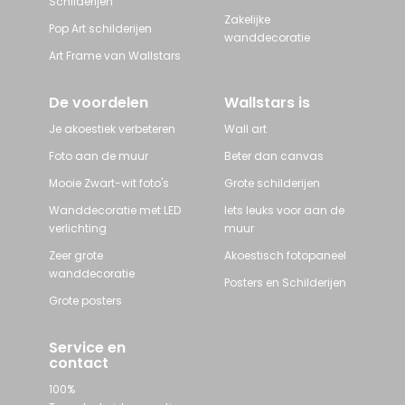
Schilderijen
Zakelijke
Pop Art schilderijen
wanddecoratie
Art Frame van Wallstars
De voordelen
Wallstars is
Je akoestiek verbeteren
Wall art
Foto aan de muur
Beter dan canvas
Mooie Zwart-wit foto's
Grote schilderijen
Wanddecoratie met LED
Iets leuks voor aan de
verlichting
muur
Zeer grote
Akoestisch fotopaneel
wanddecoratie
Posters en Schilderijen
Grote posters
Service en
contact
100%