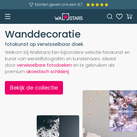
Klanten geven ons een 9,7
Wanddecoratie
fotokunst op verwisselbaar doek
Welkom bij Wallstars! Een bijzondere selectie fotokunst en
kunst van wereldfotografen en kunstenaars. Ideaal
door
verwisselbare fotodoeken
en te gebruiken als
premium
akoestisch schilderij
.
Bekijk de collectie