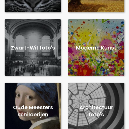
Zwart-Wit foto's
Moderne Kunst
Oude Meesters
Architectuur
schilderijen
foto's