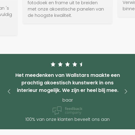
Verwi
fotodoek en frame uit te breiden
an 's
binne
met onze akoestische panelen van
vuldig
de hoogste kwaliteit.
e
Het meedenken van Wallstars maakte een
prachtig akoestisch kunstwerk in ons
interieur mogelijk. We zijn er heel blij mee.
baar
100% van onze klanten beveelt ons aan