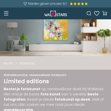
Klanten geven ons een 9,7
Home
>
Fotokunst
Wanddecoratie, verwisselbare fotokunst:
Limited editions
Bestel je fotokunst
op verwisselbaar doek bij Wallstars.
Hier vind je de beste
foto kunst
van 's werelds
beste
fotografen
. Bestel je ideale
fotokunst op doek.
Mail of
bel ons, dan zoeken we mee naar jouw ideale
wanddecoratie
.