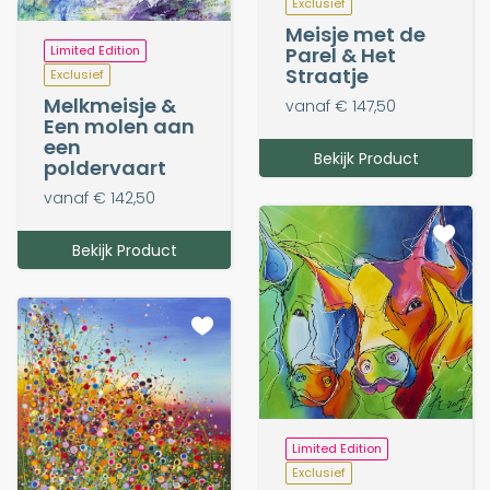
Exclusief
Meisje met de
Parel & Het
Limited Edition
Straatje
Exclusief
Melkmeisje &
vanaf € 147,50
Een molen aan
een
Bekijk Product
poldervaart
vanaf € 142,50
Bekijk Product
Limited Edition
Exclusief