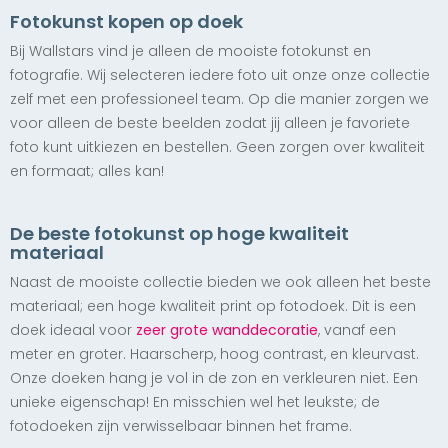
vanaf € 142,50
vanaf € 142,50
vanaf € 142,50
Exclusief
Fotokunst kopen op doek
My Baggage
Bij Wallstars vind je alleen de mooiste fotokunst en
vanaf € 167,50
fotografie. Wij selecteren iedere foto uit onze onze collectie
zelf met een professioneel team. Op die manier zorgen we
voor alleen de beste beelden zodat jij alleen je favoriete
foto kunt uitkiezen en bestellen. Geen zorgen over kwaliteit
en formaat; alles kan!
De beste fotokunst op hoge kwaliteit
materiaal
Naast de mooiste collectie bieden we ook alleen het beste
materiaal; een hoge kwaliteit print op fotodoek. Dit is een
doek ideaal voor
zeer grote wanddecoratie
, vanaf een
meter en groter. Haarscherp, hoog contrast, en kleurvast.
Onze doeken hang je vol in de zon en verkleuren niet. Een
unieke eigenschap! En misschien wel het leukste; de
fotodoeken zijn verwisselbaar binnen het frame.