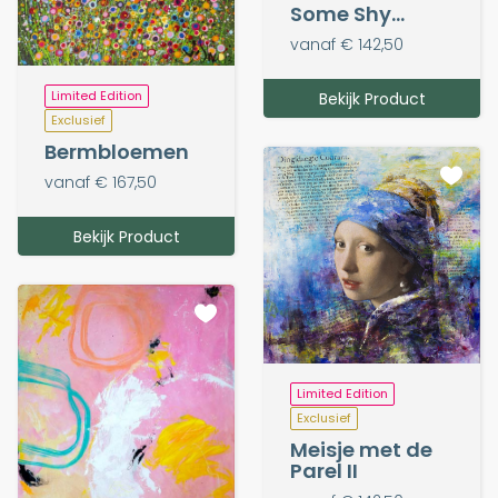
Some Shy...
vanaf € 142,50
Limited Edition
Bekijk Product
Exclusief
Bermbloemen
vanaf € 167,50
Bekijk Product
Limited Edition
Exclusief
Meisje met de
Parel II