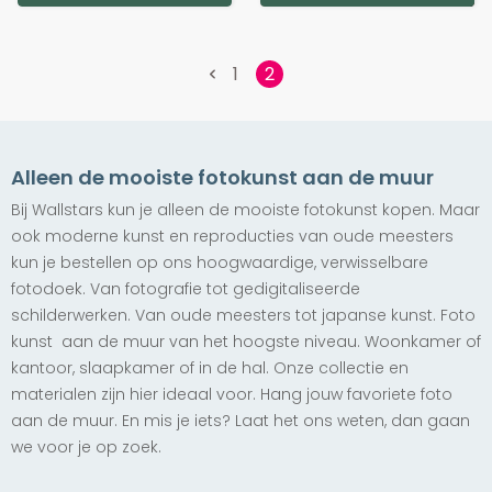
Bekijk Product
Bekijk Product
Bekijk Product
Bekijk Product
Bekijk Product
Bekijk Product
Bekijk Product
Bekijk Product
Bekijk Product
Bekijk Product
Bekijk Product
Bekijk Product
Bekijk Product
Bekijk Product
Bekijk Product
Levenslied
vanaf € 175,00
1
2
Limited Edition
Exclusief
Melkmeisje &
Alleen de mooiste fotokunst aan de muur
Amsterdam
Limited Edition
Limited Edition
vanaf € 147,50
Bij Wallstars kun je alleen de mooiste fotokunst kopen. Maar
Limited Edition
Exclusief
Exclusief
ook moderne kunst en reproducties van oude meesters
Limited Edition
Limited Edition
Exclusief
Sunset
Young
Exclusief
kun je bestellen op ons hoogwaardige, verwisselbare
Exclusief
Colored Cows
Limited Edition
Limited Edition
Sky High!
fotodoek. Van fotografie tot gedigitaliseerde
vanaf € 147,50
vanaf € 147,50
Searching for
Exclusief
Exclusief
vanaf € 152,50
some Sand
schilderwerken. Van oude meesters tot japanse kunst. Foto
vanaf € 155,00
Colored Pigs
Inside Journey
kunst aan de muur van het hoogste niveau. Woonkamer of
Limited Edition
vanaf € 167,50
Limited Edition
Limited Edition
Limited Edition
Limited Edition
vanaf € 142,50
vanaf € 142,50
Limited Edition
kantoor, slaapkamer of in de hal. Onze collectie en
Exclusief
Exclusief
Exclusief
Exclusief
Exclusief
Limited Edition
Exclusief
materialen zijn hier ideaal voor. Hang jouw favoriete foto
Anything Is
The Breath In
Anything Is
Moment Of
Anything Is
Exclusief
When Soft
Possible, If You
aan de muur. En mis je iets? Laat het ons weten, dan gaan
my Longs This
Possible, If You
Truth
Possible, If You
Meets Hard
Moviestar
Got Enough
Morning
Got Enough
Got Enough
we voor je op zoek.
vanaf € 142,50
Nerve 1
Nerve 3
Nerve 2
vanaf € 150,00
vanaf € 147,50
vanaf € 142,50
Limited Edition