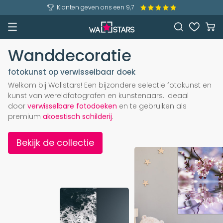
Klanten geven ons een 9,7
Wanddecoratie
fotokunst op verwisselbaar doek
Welkom bij Wallstars! Een bijzondere selectie fotokunst en
kunst van wereldfotografen en kunstenaars. Ideaal
door
verwisselbare fotodoeken
en te gebruiken als
premium
akoestisch schilderij
.
Bekijk de collectie