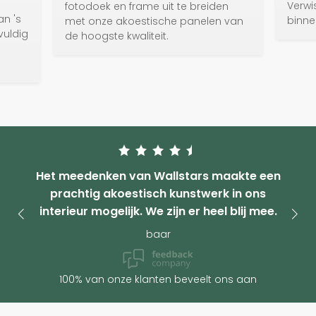
Verwi
fotodoek en frame uit te breiden
an 's
binne
met onze akoestische panelen van
vuldig
de hoogste kwaliteit.
e
Het meedenken van Wallstars maakte een
prachtig akoestisch kunstwerk in ons
interieur mogelijk. We zijn er heel blij mee.
baar
100% van onze klanten beveelt ons aan