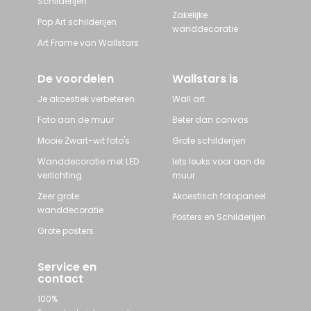
Schilderijen
Zakelijke
Pop Art schilderijen
wanddecoratie
Art Frame van Wallstars
De voordelen
Wallstars is
Je akoestiek verbeteren
Wall art
Foto aan de muur
Beter dan canvas
Mooie Zwart-wit foto's
Grote schilderijen
Wanddecoratie met LED
Iets leuks voor aan de
verlichting
muur
Zeer grote
Akoestisch fotopaneel
wanddecoratie
Posters en Schilderijen
Grote posters
Service en
contact
100%