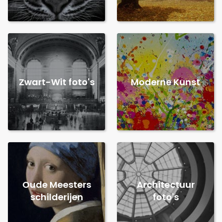
Zwart-Wit foto's
Moderne Kunst
Oude Meesters
Architectuur
schilderijen
foto's