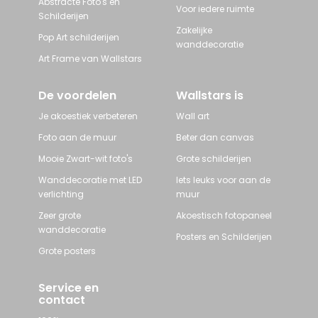
Abstracte Foto's en
Voor iedere ruimte
Schilderijen
Zakelijke
Pop Art schilderijen
wanddecoratie
Art Frame van Wallstars
De voordelen
Wallstars is
Je akoestiek verbeteren
Wall art
Foto aan de muur
Beter dan canvas
Mooie Zwart-wit foto's
Grote schilderijen
Wanddecoratie met LED
Iets leuks voor aan de
verlichting
muur
Zeer grote
Akoestisch fotopaneel
wanddecoratie
Posters en Schilderijen
Grote posters
Service en
contact