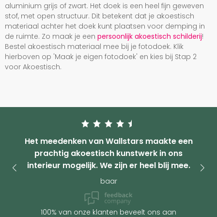
aluminium grijs of zwart. Het doek is een heel fijn geweven
stof, met open structuur. Dit betekent dat je akoestisch
materiaal achter het doek kunt plaatsen voor demping in
de ruimte. Zo maak je een
persoonlijk akoestisch schilderij
!
Bestel akoestisch materiaal mee bij je fotodoek. Klik
hierboven op 'Maak je eigen fotodoek' en kies bij Stap 2
voor Akoestisch.
Het meedenken van Wallstars maakte een
prachtig akoestisch kunstwerk in ons
interieur mogelijk. We zijn er heel blij mee.
baar
100% van onze klanten beveelt ons aan