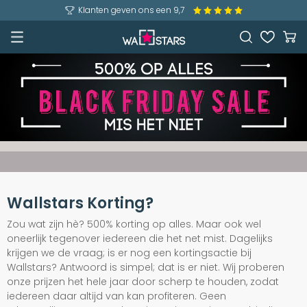
Klanten geven ons een 9,7
Wallstars Korting?
Zou wat zijn hè? 500% korting op alles. Maar ook wel
oneerlijk tegenover iedereen die het net mist. Dagelijks
krijgen we de vraag; is er nog een kortingsactie bij
Wallstars? Antwoord is simpel; dat is er niet. Wij proberen
onze prijzen het hele jaar door scherp te houden, zodat
iedereen daar altijd van kan profiteren. Geen