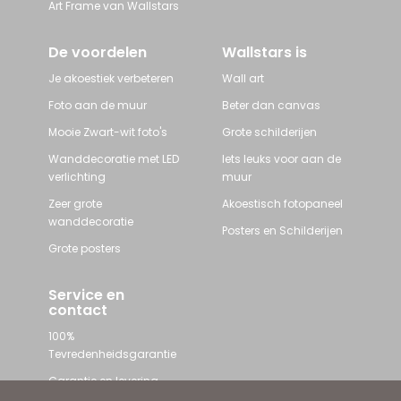
Art Frame van Wallstars
De voordelen
Wallstars is
Je akoestiek verbeteren
Wall art
Foto aan de muur
Beter dan canvas
Mooie Zwart-wit foto's
Grote schilderijen
Wanddecoratie met LED
Iets leuks voor aan de
verlichting
muur
Zeer grote
Akoestisch fotopaneel
wanddecoratie
Posters en Schilderijen
Grote posters
Service en
contact
100%
Tevredenheidsgarantie
Garantie en levering