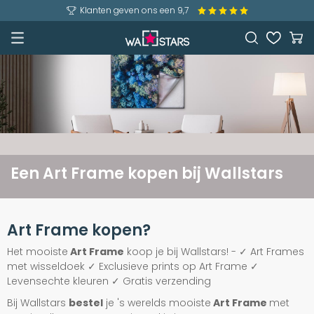
Klanten geven ons een 9,7
Een Art Frame kopen bij Wallstars
Art Frame kopen?
Het mooiste
Art Frame
koop je bij Wallstars!
- ✓ Art Frames
met wisseldoek ✓ Exclusieve prints op Art Frame ✓
Levensechte kleuren ✓ Gratis verzending
Bij Wallstars
bestel
je 's werelds mooiste
Art Frame
met