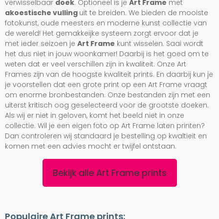
verwisselbaar
doek
. Optioneel is je
Art Frame
met
akoestische vulling
uit te breiden. We bieden de mooiste
fotokunst, oude meesters en moderne kunst collectie van
de wereld! Het gemakkeijke systeem zorgt ervoor dat je
met ieder seizoen je
Art Frame
kunt wisselen. Saai wordt
het dus niet in jouw woonkamer! Daarbij is het goed om te
weten dat er veel verschillen zijn in kwaliteit. Onze Art
Frames zijn van de hoogste kwaliteit prints. En daarbij kun je
je voorstellen dat een grote print op een Art Frame vraagt
om enorme bronbestanden. Onze bestanden zijn met een
uiterst kritisch oog geselecteerd voor de grootste doeken.
Als wij er niet in geloven, komt het beeld niet in onze
collectie. Wil je een eigen foto op Art Frame laten printen?
Dan controleren wij standaard je bestelling op kwaltieit en
komen met een advies mocht er twijfel ontstaan.
Bekijk alle Art Frame prints
Populaire Art Frame prints: