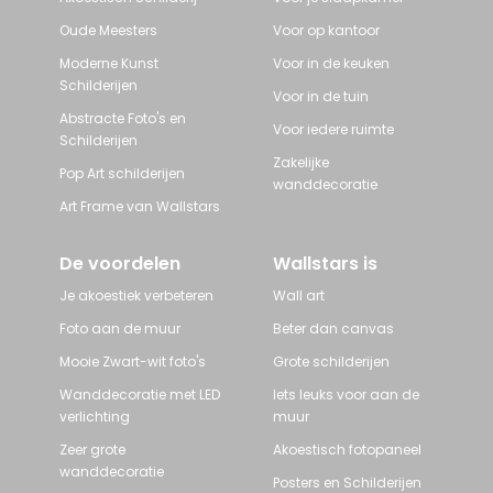
Oude Meesters
Voor op kantoor
Moderne Kunst
Voor in de keuken
Schilderijen
Voor in de tuin
Abstracte Foto's en
Voor iedere ruimte
Schilderijen
Zakelijke
Pop Art schilderijen
wanddecoratie
Art Frame van Wallstars
De voordelen
Wallstars is
Je akoestiek verbeteren
Wall art
Foto aan de muur
Beter dan canvas
Mooie Zwart-wit foto's
Grote schilderijen
Wanddecoratie met LED
Iets leuks voor aan de
verlichting
muur
Zeer grote
Akoestisch fotopaneel
wanddecoratie
Posters en Schilderijen