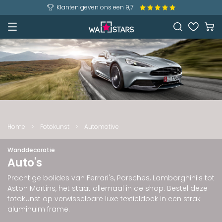
Klanten geven ons een 9,7
Home
>
Fotokunst
>
Automotive
Wanddecoratie
Auto's
Prachtige bolides van Ferrari's, Porsches, Lamborghini's tot
Aston Martins, het staat allemaal in de shop. Bestel deze
fotokunst op verwisselbare luxe textieldoek in een strak
aluminuim frame.