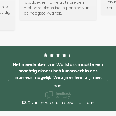
Verwi
fotodoek en frame uit te breiden
an 's
binne
met onze akoestische panelen van
vuldig
de hoogste kwaliteit.
e
Het meedenken van Wallstars maakte een
prachtig akoestisch kunstwerk in ons
interieur mogelijk. We zijn er heel blij mee.
baar
100% van onze klanten beveelt ons aan