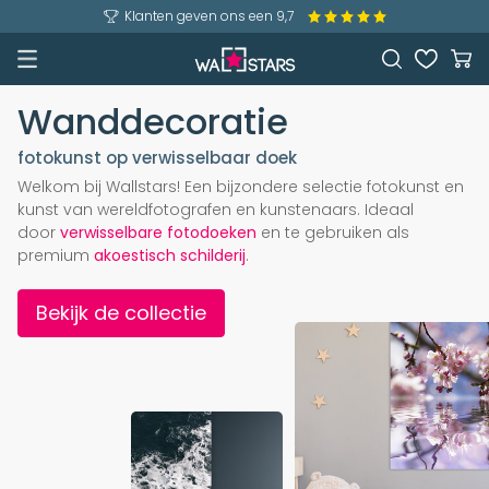
Klanten geven ons een 9,7
Wanddecoratie
fotokunst op verwisselbaar doek
Welkom bij Wallstars! Een bijzondere selectie fotokunst en
kunst van wereldfotografen en kunstenaars. Ideaal
door
verwisselbare fotodoeken
en te gebruiken als
premium
akoestisch schilderij
.
Bekijk de collectie