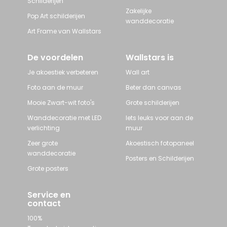
Schilderijen
Zakelijke
Pop Art schilderijen
wanddecoratie
Art Frame van Wallstars
De voordelen
Wallstars is
Je akoestiek verbeteren
Wall art
Foto aan de muur
Beter dan canvas
Mooie Zwart-wit foto's
Grote schilderijen
Wanddecoratie met LED
Iets leuks voor aan de
verlichting
muur
Zeer grote
Akoestisch fotopaneel
wanddecoratie
Posters en Schilderijen
Grote posters
Service en
contact
100%