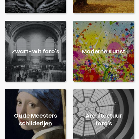
Zwart-Wit foto's
Moderne Kunst
Oude Meesters
Architectuur
schilderijen
foto's