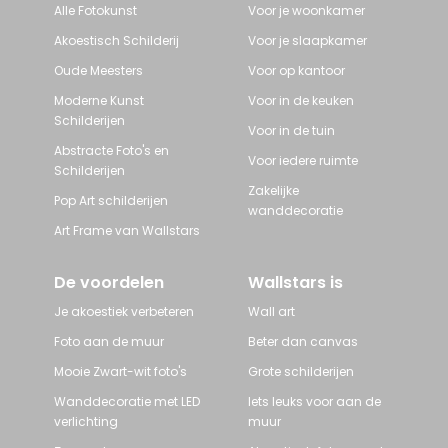
Alle Fotokunst
Voor je woonkamer
Akoestisch Schilderij
Voor je slaapkamer
Oude Meesters
Voor op kantoor
Moderne Kunst
Voor in de keuken
Schilderijen
Voor in de tuin
Abstracte Foto's en
Voor iedere ruimte
Schilderijen
Zakelijke
Pop Art schilderijen
wanddecoratie
Art Frame van Wallstars
De voordelen
Wallstars is
Je akoestiek verbeteren
Wall art
Foto aan de muur
Beter dan canvas
Mooie Zwart-wit foto's
Grote schilderijen
Wanddecoratie met LED
Iets leuks voor aan de
verlichting
muur