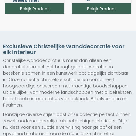
Wees niet
bezorgd
vanaf € 142,50
Bekijk Product
Bekijk Product
Meer info
vanaf € 147,50
Bekijk Product
Bekijk Product
Bekijk Product
Bekijk Product
Exclusieve Christelijke Wanddecoratie voor
elk Interieur
Christelijke wanddecoratie is meer dan alleen een
decoratief element. Het brengt geloof, inspiratie en
Exclusief
betekenis samen in een kunstwerk dat dagelijks zichtbaar
Het is volbracht
is. Onze collectie christelijke schilderijen combineert
Last van galm?
vanaf € 147,50
hoogwaardige ontwerpen met krachtige boodschappen
Bestel gemakkelijk
uit de Bijbel. Van moderne landschappen met bijbelteksten
akoestische
tot artistieke interpretaties van bekende Bijbelverhalen en
panelen bij je
Psalmen.
bestelling.
Dankzij de diverse stijlen past onze collectie perfect binnen
Exclusief
Exclusief
Exclusief
zowel moderne, landelijke als hotel chique interieurs. Of je
Yawn of the
Roar
Gelouterd als
nu kiest voor een subtiele verwijzing naar geloof of een
Lion
Goud
opvallend statement aan de muur, onze christelijke
vanaf € 147,50