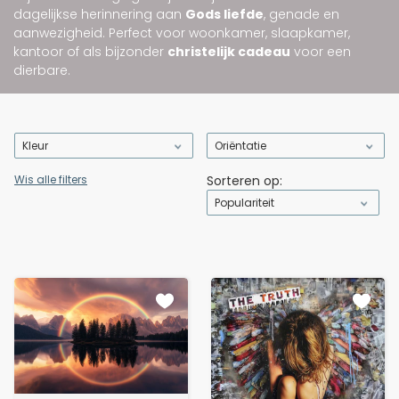
dagelijkse herinnering aan
Gods liefde
, genade en
aanwezigheid. Perfect voor woonkamer, slaapkamer,
kantoor of als bijzonder
christelijk cadeau
voor een
dierbare.
Kleur
Oriëntatie
Wis alle filters
Sorteren op:
Populariteit