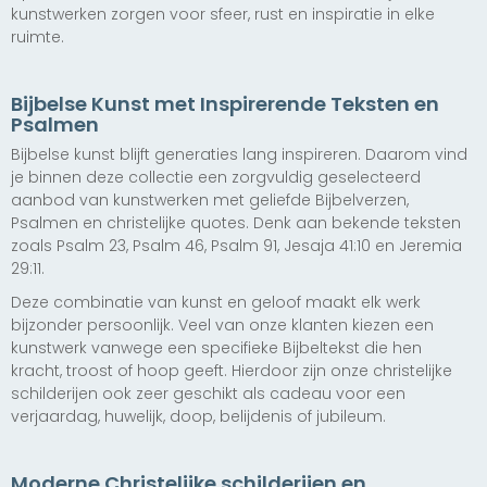
kunstwerken zorgen voor sfeer, rust en inspiratie in elke
vanaf € 147,50
vanaf € 147,50
ruimte.
Bijbelse Kunst met Inspirerende Teksten en
Psalmen
Bijbelse kunst blijft generaties lang inspireren. Daarom vind
je binnen deze collectie een zorgvuldig geselecteerd
aanbod van kunstwerken met geliefde Bijbelverzen,
Psalmen en christelijke quotes. Denk aan bekende teksten
zoals Psalm 23, Psalm 46, Psalm 91, Jesaja 41:10 en Jeremia
29:11.
Deze combinatie van kunst en geloof maakt elk werk
bijzonder persoonlijk. Veel van onze klanten kiezen een
kunstwerk vanwege een specifieke Bijbeltekst die hen
kracht, troost of hoop geeft. Hierdoor zijn onze christelijke
schilderijen ook zeer geschikt als cadeau voor een
verjaardag, huwelijk, doop, belijdenis of jubileum.
Moderne Christelijke schilderijen en