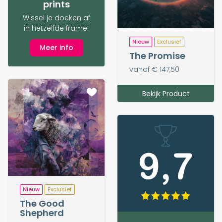
prints
Wissel je doeken af
in hetzelfde frame!
Nieuw
Exclusief
Meer info
The Promise
vanaf € 147,50
Bekijk Product
Nieuw
Exclusief
The Good
Shepherd