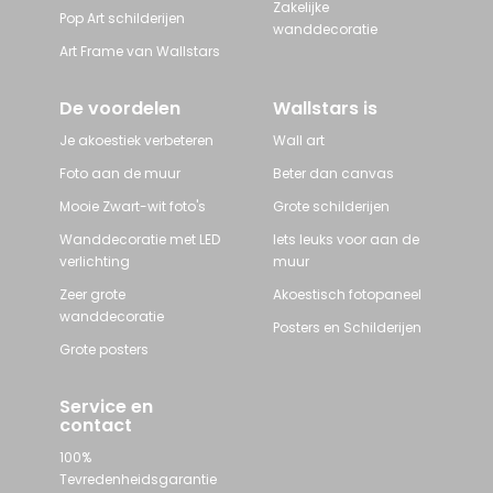
Zakelijke
Pop Art schilderijen
wanddecoratie
Art Frame van Wallstars
De voordelen
Wallstars is
Je akoestiek verbeteren
Wall art
Foto aan de muur
Beter dan canvas
Mooie Zwart-wit foto's
Grote schilderijen
Wanddecoratie met LED
Iets leuks voor aan de
verlichting
muur
Zeer grote
Akoestisch fotopaneel
wanddecoratie
Posters en Schilderijen
Grote posters
Service en
contact
100%
Tevredenheidsgarantie