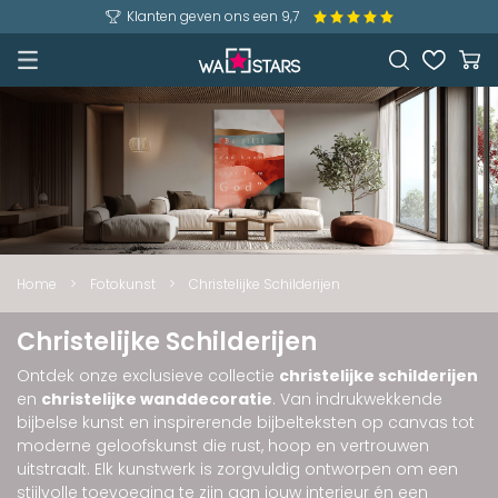
Klanten geven ons een 9,7
Home
>
Fotokunst
>
Christelijke Schilderijen
Christelijke Schilderijen
Ontdek onze exclusieve collectie
christelijke schilderijen
en
christelijke wanddecoratie
. Van indrukwekkende
bijbelse kunst en inspirerende bijbelteksten op canvas tot
moderne geloofskunst die rust, hoop en vertrouwen
uitstraalt. Elk kunstwerk is zorgvuldig ontworpen om een
stijlvolle toevoeging te zijn aan jouw interieur én een