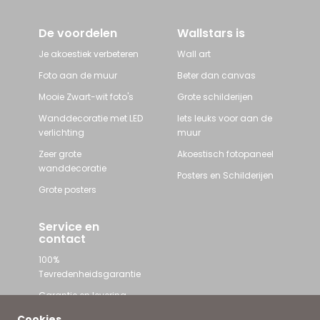
De voordelen
Wallstars is
Je akoestiek verbeteren
Wall art
Foto aan de muur
Beter dan canvas
Mooie Zwart-wit foto's
Grote schilderijen
Wanddecoratie met LED
Iets leuks voor aan de
verlichting
muur
Zeer grote
Akoestisch fotopaneel
wanddecoratie
Posters en Schilderijen
Grote posters
Service en
contact
100%
Tevredenheidsgarantie
Garantie en levering
Contact met Wallstars
Cookies