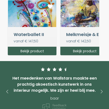
Waterballet II
Melkmeisje & Een molen aan een poldervaart
vanaf
€ 147,50
vanaf
€ 142,50
Bekijk product
Bekijk product
Het meedenken van Wallstars maakte een
prachtig akoestisch kunstwerk in ons
interieur mogelijk. We zijn er heel blij mee.
baar