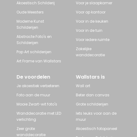
Akoestisch Schilderij
Voor je slaapkamer
Oude Meesters
Voor op kantoor
Moderne Kunst
Voor in de keuken
Schilderijen
Voor in de tuin
Abstracte Foto's en
Voor iedere ruimte
Schilderijen
Zakelijke
Pop Art schilderijen
wanddecoratie
Art Frame van Wallstars
De voordelen
Wallstars is
Je akoestiek verbeteren
Wall art
Foto aan de muur
Beter dan canvas
Mooie Zwart-wit foto's
Grote schilderijen
Wanddecoratie met LED
Iets leuks voor aan de
verlichting
muur
Zeer grote
Akoestisch fotopaneel
wanddecoratie