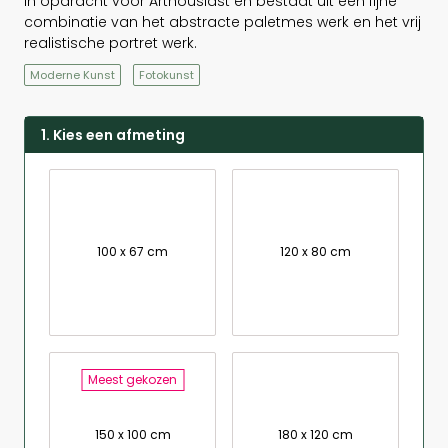
in opdracht voor Arthousiast en bestaat uit een fijne
combinatie van het abstracte paletmes werk en het vrij
realistische portret werk.
Moderne Kunst
Fotokunst
1. Kies een afmeting
100 x 67 cm
120 x 80 cm
Meest gekozen
150 x 100 cm
180 x 120 cm