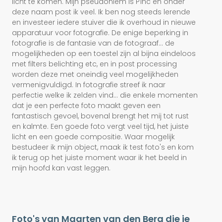
licht te komen. Mijn pseudoniem is P1nc en onder
deze naam post ik veel. Ik ben nog steeds lerende
en investeer iedere stuiver die ik overhoud in nieuwe
apparatuur voor fotografie. De enige beperking in
fotografie is de fantasie van de fotograaf... de
mogelijkheden op een toestel zijn al bijna eindeloos
met filters belichting etc, en in post processing
worden deze met oneindig veel mogelijkheden
vermenigvuldigd. In fotografie streef ik naar
perfectie welke ik zelden vind... die enkele momenten
dat je een perfecte foto maakt geven een
fantastisch gevoel, bovenal brengt het mij tot rust
en kalmte. Een goede foto vergt veel tijd, het juiste
licht en een goede compositie. Waar mogelijk
bestudeer ik mijn object, maak ik test foto's en kom
ik terug op het juiste moment waar ik het beeld in
mijn hoofd kan vast leggen.
Foto's van Maarten van den Berg die je