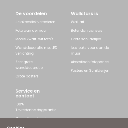
De voordelen
Wallstars is
Je akoestiek verbeteren
Wall art
Foto aan de muur
Beter dan canvas
Mooie Zwart-wit foto's
Grote schilderijen
Wanddecoratie met LED
Iets leuks voor aan de
verlichting
muur
Zeer grote
Akoestisch fotopaneel
wanddecoratie
Posters en Schilderijen
Grote posters
Service en
contact
100%
Tevredenheidsgarantie
Garantie en levering
Contact met Wallstars