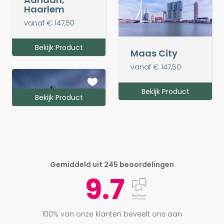
Haarlem
vanaf € 147,50
Bekijk Product
Maas City
vanaf € 147,50
Bekijk Product
Bekijk Product
Bekijk Product
Bekijk Product
Bekijk Product
Bekijk Product
Bekijk Product
Gemiddeld uit 245 beoordelingen
9.7
Amsterdam
Early Morning
Kinderdijk over
IR Rotterdam
Dama Dama
Zeelandbrug
the Rainbow
vanaf € 170,00
vanaf € 147,50
vanaf € 147,50
vanaf € 147,50
100% van onze klanten beveelt ons aan
vanaf € 147,50