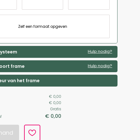
Zelf een formaat opgeven
Hulp nodig?
 systeem
Hulp nodig?
soort frame
leur van het frame
€ 0,00
€ 0,00
Gratis
€ 0,00
W
lmand