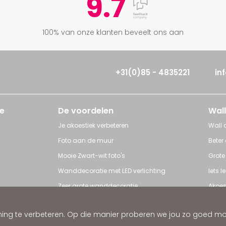
9.7
100% van onze klanten beveelt ons aan
+31(0)85 - 4835221
in
e
De voordelen
Wall
Je akoestiek verbeteren
Wall a
Foto aan de muur
Beter
Mooie Zwart-wit foto's
Grote
Wanddecoratie met LED verlichting
Iets 
Zeer grote wanddecoratie
Akoes
Grote posters
Poster
ng te verbeteren. Op die manier proberen we jou zo goed mogel
ratie