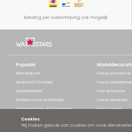
Betaling per overschrijving ook mogelijk
Populair
Wanddecorati
Alle Fotokunst
Voor je woonkamer
Akoestisch Schilderij
Voor je slaapkamer
Oude Meesters
Voor op kantoor
Moderne Kunst Schilderijen
Voor in de keuken
Abstracte Foto's en Schilderijen
Voor in de tuin
Pop Art schilderijen
Voor iedere ruimte
Cookies
Wij maken gebruik van cookies om onze dienstverleni
Art Frame van Wallstars
Zakelijke wanddeco