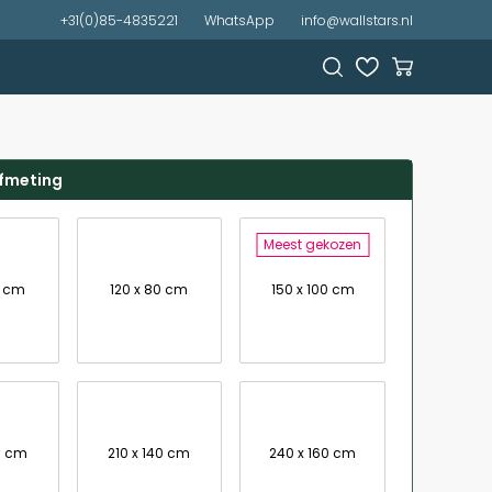
+31(0)85-4835221
WhatsApp
info@wallstars.nl
afmeting
Meest gekozen
7 cm
120 x 80 cm
150 x 100 cm
0 cm
210 x 140 cm
240 x 160 cm