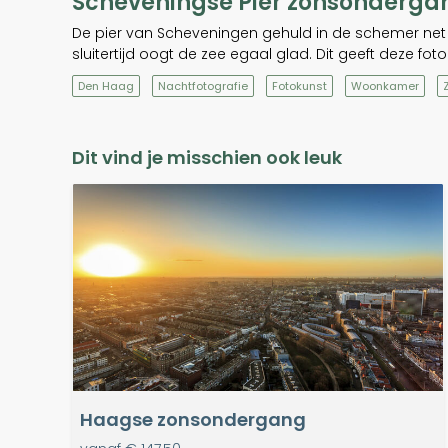
Scheveningse Pier zonsonderga
De pier van Scheveningen gehuld in de schemer ne
sluitertijd oogt de zee egaal glad. Dit geeft deze fot
Den Haag
Nachtfotografie
Fotokunst
Woonkamer
Dit vind je misschien ook leuk
Haagse zonsondergang