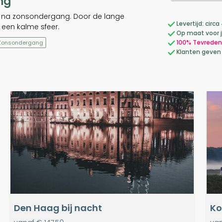
ng
t na zonsondergang. Door de lange
Levertijd: cir
o een kalme sfeer.
Op maat voor 
100% Tevreden
Zonsondergang
Klanten geven
Den Haag bij nacht
Ko