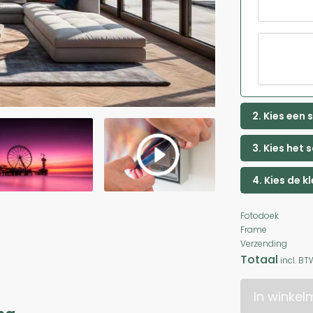
2. Kies een
3. Kies het 
4. Kies de k
Fotodoek
Frame
Verzending
Totaal
incl. BT
In winke