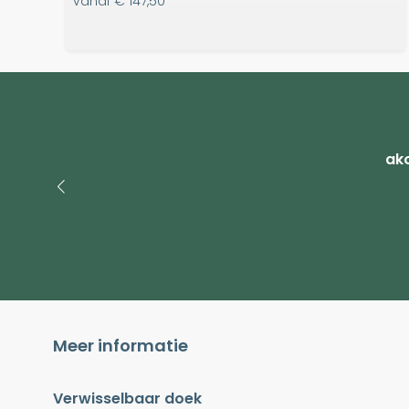
vanaf
€ 147,50
ako
Meer informatie
Verwisselbaar doek