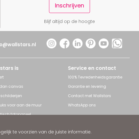
Inschrijven
Blijf altijd op de hoogte
fo@wallstars.nl
stars is
Service en contact
rt
100% Tevredenheidsgarantie
 dan canvas
Garantie en levering
 schilderijen
Contact met Wallstars
leuks voor aan de muur
WhatsApp ons
tisch fotopaneel
s en Schilderijen
ijk te voorzien van de juiste informatie.