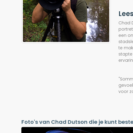
Lee
Chad D
portre
een on
stadsl
te mak
stapte
ervari
"Sommi
gevoel
voor z
Foto's van Chad Dutson die je kunt beste