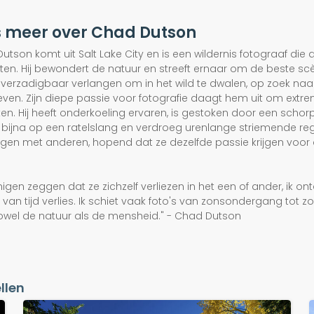
s meer over Chad Dutson
utson komt uit Salt Lake City en is een wildernis fotograaf die
tten. Hij bewondert de natuur en streeft ernaar om de beste s
verzadigbaar verlangen om in het wild te dwalen, op zoek naa
even. Zijn diepe passie voor fotografie daagt hem uit om extr
en. Hij heeft onderkoeling ervaren, is gestoken door een schorp
 bijna op een ratelslang en verdroeg urenlange striemende regen
ngen met anderen, hopend dat ze dezelfde passie krijgen voor de
gen zeggen dat ze zichzelf verliezen in het een of ander, ik ont
 van tijd verlies. Ik schiet vaak foto's van zonsondergang tot z
owel de natuur als de mensheid." - Chad Dutson
llen