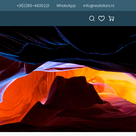
+31(0)85-4835221
WhatsApp
info@wallstars.nl