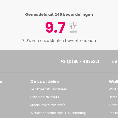
Gemiddeld uit 245 beoordelingen
9.7
100% van onze klanten beveelt ons aan
+31(0)85 - 4835221
in
e
De voordelen
Wall
Je akoestiek verbeteren
Wall a
Foto aan de muur
Beter
Mooie Zwart-wit foto's
Grote
Wanddecoratie met LED verlichting
Iets 