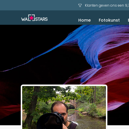
Klanten geven ons een 9,
Home
Fotokunst
Akoestisch schilderij
Bekijk voorbeelden
Zeezicht en Strand