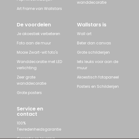
wanddecoratie
Art Frame van Wallstars
De voordelen
Wallstars is
Je akoestiek verbeteren
Wall art
Foto aan de muur
Beter dan canvas
Mooie Zwart-wit foto's
Grote schilderijen
Wanddecoratie met LED
Iets leuks voor aan de
verlichting
muur
Zeer grote
Akoestisch fotopaneel
wanddecoratie
Posters en Schilderijen
Grote posters
Service en
contact
100%
Tevredenheidsgarantie
Garantie en levering