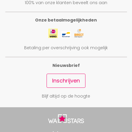
vanaf € 147,50
vanaf € 147,50
100% van onze klanten beveelt ons aan
Onze betaalmogelijkheden
Betaling per overschrijving ook mogelijk
Nieuwsbrief
Inschrijven
Blijf altijd op de hoogte