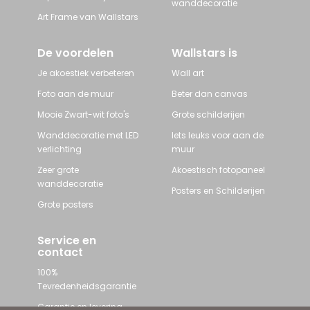
wanddecoratie
Art Frame van Wallstars
De voordelen
Wallstars is
Je akoestiek verbeteren
Wall art
Foto aan de muur
Beter dan canvas
Mooie Zwart-wit foto's
Grote schilderijen
Wanddecoratie met LED
Iets leuks voor aan de
verlichting
muur
Zeer grote
Akoestisch fotopaneel
wanddecoratie
Posters en Schilderijen
Grote posters
Service en
contact
100%
Tevredenheidsgarantie
Garantie en levering