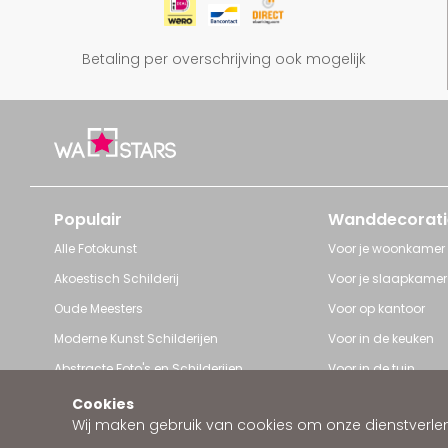
Betaling per overschrijving ook mogelijk
Populair
Wanddecorati
Alle Fotokunst
Voor je woonkamer
Akoestisch Schilderij
Voor je slaapkamer
Oude Meesters
Voor op kantoor
Moderne Kunst Schilderijen
Voor in de keuken
Abstracte Foto's en Schilderijen
Voor in de tuin
Pop Art schilderijen
Voor iedere ruimte
Cookies
Wij maken gebruik van cookies om onze dienstverleni
Art Frame van Wallstars
Zakelijke wanddeco