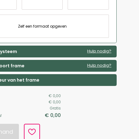
Zelf een formaat opgeven
Hulp nodig?
 systeem
Hulp nodig?
soort frame
leur van het frame
€ 0,00
€ 0,00
Gratis
€ 0,00
W
lmand