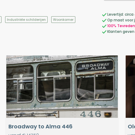
Levertijd: cir
Industriële schilderijen
Woonkamer
Op maat voor 
100% Tevreden
Klanten geven
Broadway to Alma 446
Ol