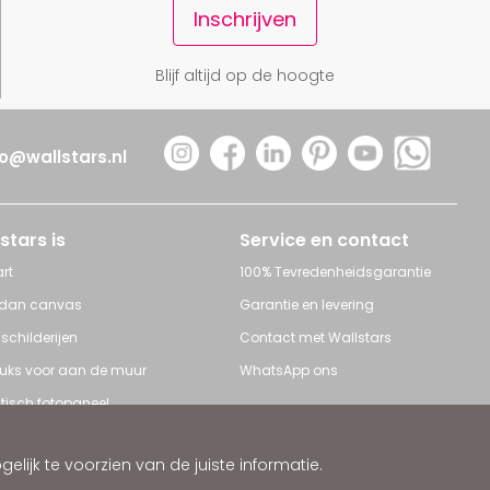
Inschrijven
Blijf altijd op de hoogte
fo@wallstars.nl
stars is
Service en contact
rt
100% Tevredenheidsgarantie
 dan canvas
Garantie en levering
 schilderijen
Contact met Wallstars
leuks voor aan de muur
WhatsApp ons
tisch fotopaneel
s en Schilderijen
ijk te voorzien van de juiste informatie.