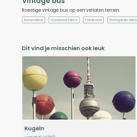
Vintage bus
Roestige vintage bus op een verlaten terrein.
Automotive
Creatieve foto's
Fotokunst
Vintage en retro
Dit vind je misschien ook leuk
Kugeln