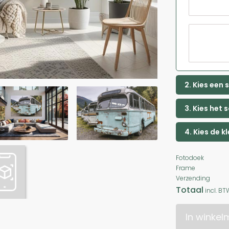
2. Kies een
3. Kies het 
4. Kies de k
Fotodoek
Frame
Verzending
Totaal
incl. BT
In winke