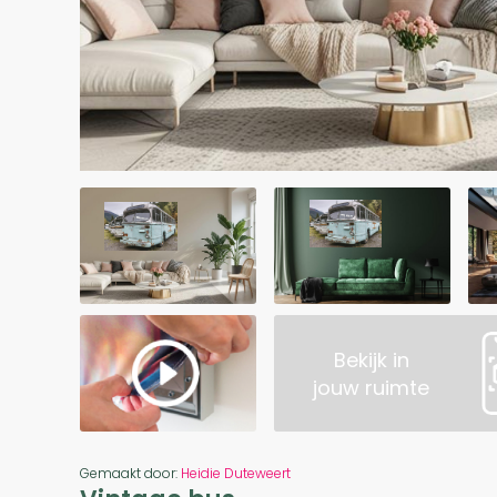
Bekijk in
jouw ruimte
Gemaakt door:
Heidie Duteweert