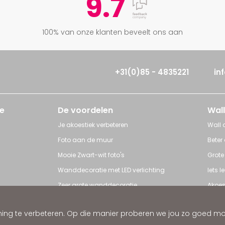
9.7
100% van onze klanten beveelt ons aan
+31(0)85 - 4835221
in
e
De voordelen
Wall
Je akoestiek verbeteren
Wall a
Foto aan de muur
Beter
Mooie Zwart-wit foto's
Grote
Wanddecoratie met LED verlichting
Iets 
Zeer grote wanddecoratie
Akoes
Grote posters
Poster
ng te verbeteren. Op die manier proberen we jou zo goed mogel
ratie