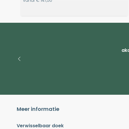
vanaf
€ 147,50
ako
Meer informatie
Verwisselbaar doek