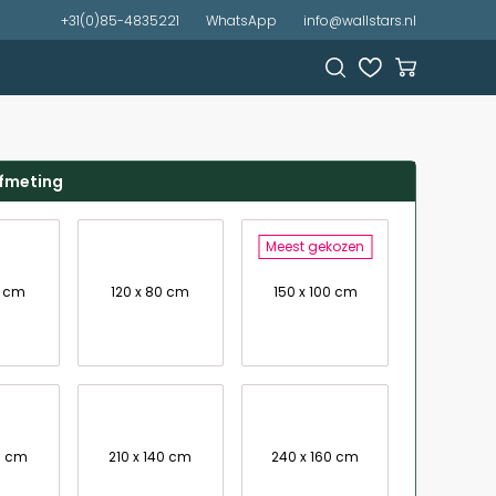
+31(0)85-4835221
WhatsApp
info@wallstars.nl
afmeting
Meest gekozen
7 cm
120 x 80 cm
150 x 100 cm
0 cm
210 x 140 cm
240 x 160 cm