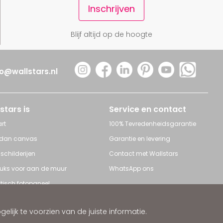
Inschrijven
Blijf altijd op de hoogte
fo@wallstars.nl
stars is
Service en contact
rt
100% Tevredenheidsgarantie
 dan canvas
Garantie en levering
 schilderijen
Contact met Wallstars
leuks voor aan de muur
WhatsApp ons
tisch fotopaneel
s en Schilderijen
ijk te voorzien van de juiste informatie.