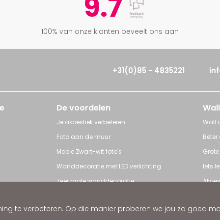
9.7
100% van onze klanten beveelt ons aan
+31(0)85 - 4835221
in
e
De voordelen
Wall
Je akoestiek verbeteren
Wall a
Foto aan de muur
Beter
Mooie Zwart-wit foto's
Grote
Wanddecoratie met LED verlichting
Iets 
Zeer grote wanddecoratie
Akoes
Grote posters
Poster
ng te verbeteren. Op die manier proberen we jou zo goed mogel
ratie