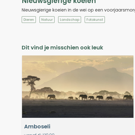
Nieuwsgierige koeien
Nieuwsgierige koeien in de wei op een voorjaarsmor
Dieren
Natuur
Landschap
Fotokunst
Dit vind je misschien ook leuk
Amboseli