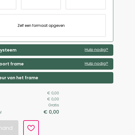
Zelf een formaat opgeven
Hulp nodig?
 systeem
Hulp nodig?
soort frame
leur van het frame
€ 0,00
€ 0,00
Gratis
€ 0,00
W
lmand