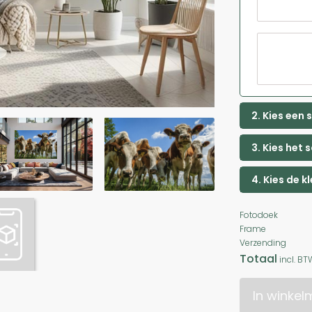
2. Kies een
3. Kies het 
4. Kies de k
Fotodoek
Frame
Verzending
Totaal
incl. BT
In winke