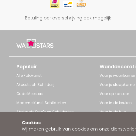
Betaling per overschrijving ook mogelijk
Populair
Wanddecorati
Alle Fotokunst
Voor je woonkamer
Akoestisch Schilderij
Voor je slaapkamer
Oude Meesters
Voor op kantoor
Moderne Kunst Schilderijen
Voor in de keuken
Abstracte Foto's en Schilderijen
Voor in de tuin
Pop Art schilderijen
Voor iedere ruimte
Cookies
Wij maken gebruik van cookies om onze dienstverleni
Art Frame van Wallstars
Zakelijke wanddeco