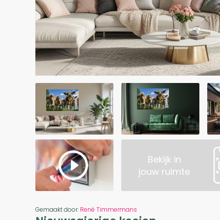
Bekijk in
jouw ruimte
Gemaakt door:
René Timmermans