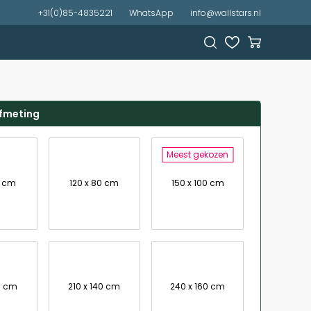
+31(0)85-4835221
WhatsApp
info@wallstars.nl
afmeting
Meest gekozen
7 cm
120 x 80 cm
150 x 100 cm
0 cm
210 x 140 cm
240 x 160 cm