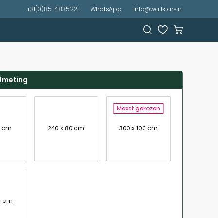
+31(0)85-4835221
WhatsApp
info@wallstars.nl
afmeting
Meest gekozen
7 cm
240 x 80 cm
300 x 100 cm
20 cm