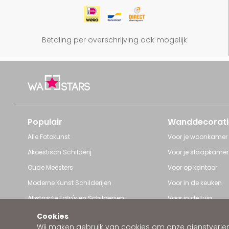
Betaling per overschrijving ook mogelijk
Populair
Wanddecorati
Alle Fotokunst
Voor je woonkamer
Akoestisch Schilderij
Voor je slaapkamer
Oude Meesters
Voor op kantoor
Moderne Kunst Schilderijen
Voor in de keuken
Abstracte Foto's en Schilderijen
Voor in de tuin
Pop Art schilderijen
Voor iedere ruimte
Cookies
Wij maken gebruik van cookies om onze dienstverleni
Art Frame van Wallstars
Zakelijke wanddeco