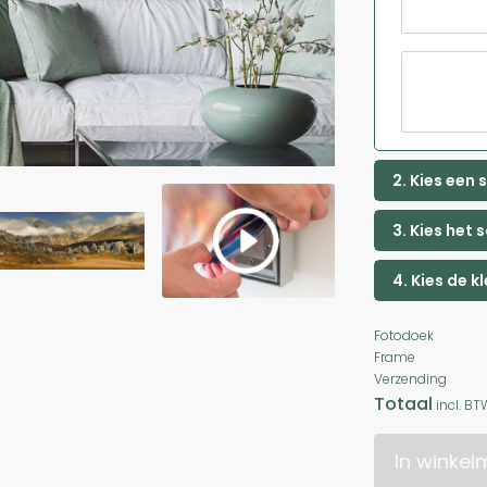
2. Kies een
3. Kies het 
4. Kies de k
Fotodoek
Frame
Verzending
Totaal
incl. BT
In winke