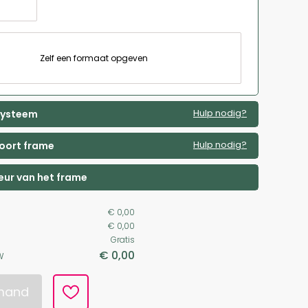
Zelf een formaat opgeven
Hulp nodig?
 systeem
Hulp nodig?
soort frame
leur van het frame
€ 0,00
€ 0,00
Gratis
€ 0,00
W
lmand