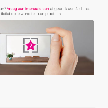
r
taan?
Vraag een impressie aan
of gebruik een AI dienst
ictief op je wand te laten plaatsen.