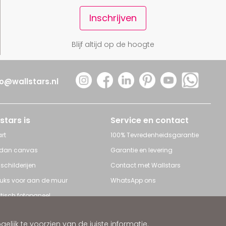
Inschrijven
Blijf altijd op de hoogte
fo@wallstars.nl
stars is
Service en contact
rt
100% Tevredenheidsgarantie
 dan canvas
Garantie en levering
 schilderijen
Contact met Wallstars
leuks voor aan de muur
WhatsApp ons
tisch fotopaneel
s en Schilderijen
ijk te voorzien van de juiste informatie.