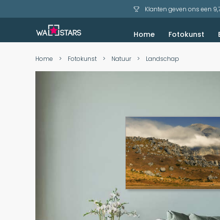
Klanten geven ons een 9,
Home
Fotokunst
Akoestisch schilderij
Bekijk voorbeelden
Zeezicht en Strand
Home
>
Fotokunst
>
Natuur
>
Landschap
Skip
Skip
to
to
the
the
end
beginning
of
of
the
the
images
images
gallery
gallery