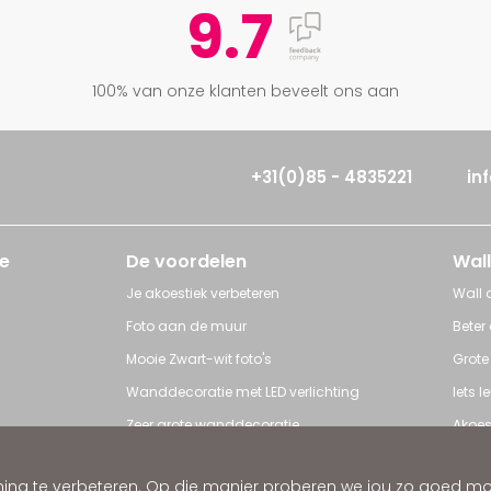
9.7
100% van onze klanten beveelt ons aan
+31(0)85 - 4835221
in
e
De voordelen
Wall
Je akoestiek verbeteren
Wall a
Foto aan de muur
Beter
Mooie Zwart-wit foto's
Grote
Wanddecoratie met LED verlichting
Iets 
Zeer grote wanddecoratie
Akoes
Grote posters
Poster
ng te verbeteren. Op die manier proberen we jou zo goed mogel
ratie