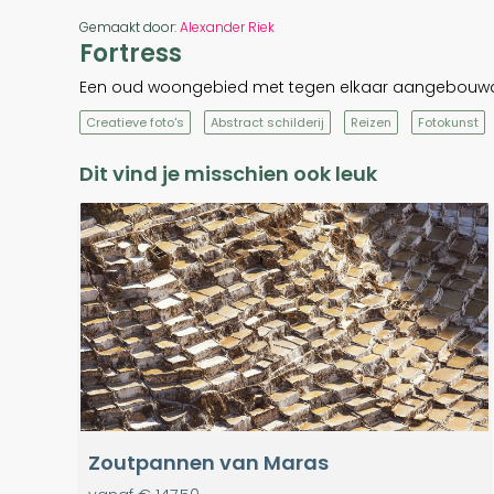
Gemaakt door:
Alexander Riek
Fortress
Een oud woongebied met tegen elkaar aangebouwde k
Creatieve foto's
Abstract schilderij
Reizen
Fotokunst
Dit vind je misschien ook leuk
Zoutpannen van Maras