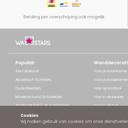
Betaling per overschrijving ook mogelijk
Populair
Wanddecorati
Alle Fotokunst
Voor je woonkamer
Akoestisch Schilderij
Voor je slaapkamer
Oude Meesters
Voor op kantoor
Moderne Kunst Schilderijen
Voor in de keuken
Abstracte Foto's en Schilderijen
Voor in de tuin
Pop Art schilderijen
Voor iedere ruimte
Cookies
Wij maken gebruik van cookies om onze dienstverleni
Art Frame van Wallstars
Zakelijke wanddeco