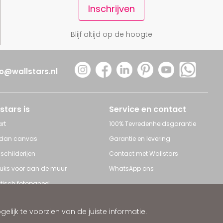
Inschrijven
Blijf altijd op de hoogte
fo@wallstars.nl
stars is
Service en contact
rt
100% Tevredenheidsgarantie
 dan canvas
Garantie en levering
 schilderijen
Contact met Wallstars
leuks voor aan de muur
WhatsApp ons
tisch fotopaneel
s en Schilderijen
ijk te voorzien van de juiste informatie.