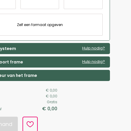
Zelf een formaat opgeven
Hulp nodig?
 systeem
Hulp nodig?
soort frame
leur van het frame
€ 0,00
€ 0,00
Gratis
€ 0,00
W
lmand