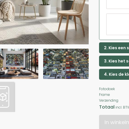
2. Kies een
3. Kies het 
4. Kies de k
Fotodoek
Frame
Verzending
Totaal
incl. BT
In winke