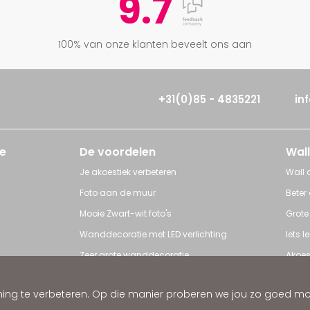
9.7
100% van onze klanten beveelt ons aan
+31(0)85 - 4835221
in
e
De voordelen
Wall
Je akoestiek verbeteren
Wall a
Foto aan de muur
Beter
Mooie Zwart-wit foto's
Grote
Wanddecoratie met LED verlichting
Iets 
Zeer grote wanddecoratie
Akoes
Grote posters
Poster
ng te verbeteren. Op die manier proberen we jou zo goed mogel
ratie