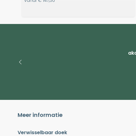
vanaf
€ 147,50
ako
Meer informatie
Verwisselbaar doek