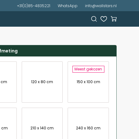
+31(0)85-4835221
WhatsApp
info@wallstars.nl
afmeting
Meest gekozen
7 cm
120 x 80 cm
150 x 100 cm
0 cm
210 x 140 cm
240 x 160 cm