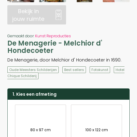
Bekijk in
jouw ruimte
Gemaakt door:
Kunst Reproducties
De Menagerie - Melchior d'
Hondecoeter
De Menagerie, door Melchior d' Hondecoeter in 1690.
Oude Meesters Schilderijen
Best sellers
Fotokunst
Hotel
Chique Schilderij
1. Kies een afmeting
80 x 97 cm
100 x 122 cm