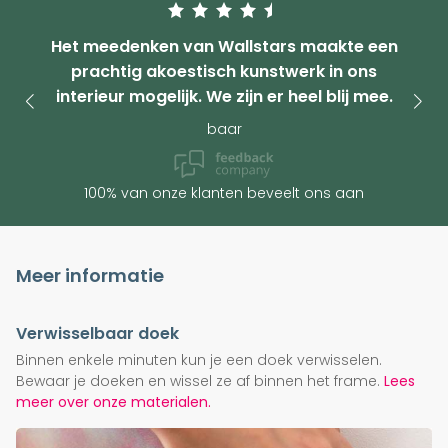
Het meedenken van Wallstars maakte een
prachtig akoestisch kunstwerk in ons
interieur mogelijk. We zijn er heel blij mee.
baar
100% van onze klanten beveelt ons aan
Meer informatie
Verwisselbaar doek
Binnen enkele minuten kun je een doek verwisselen.
Bewaar je doeken en wissel ze af binnen het frame.
Lees
meer over onze materialen.