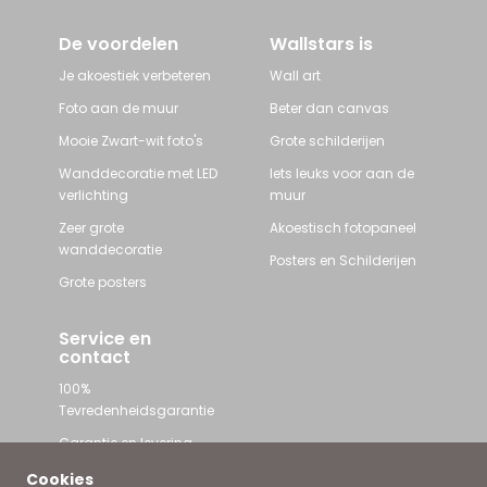
De voordelen
Wallstars is
Je akoestiek verbeteren
Wall art
Foto aan de muur
Beter dan canvas
Mooie Zwart-wit foto's
Grote schilderijen
Wanddecoratie met LED
Iets leuks voor aan de
verlichting
muur
Zeer grote
Akoestisch fotopaneel
wanddecoratie
Posters en Schilderijen
Grote posters
Service en
contact
100%
Tevredenheidsgarantie
Garantie en levering
Contact met Wallstars
Cookies