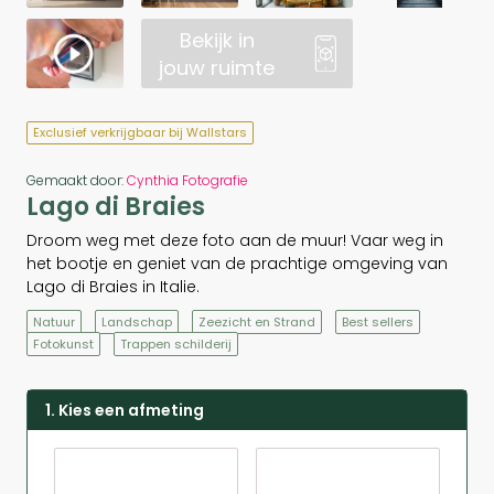
Bekijk in
jouw ruimte
Exclusief verkrijgbaar bij Wallstars
Gemaakt door:
Cynthia Fotografie
Lago di Braies
Droom weg met deze foto aan de muur! Vaar weg in
het bootje en geniet van de prachtige omgeving van
Lago di Braies in Italie.
Natuur
Landschap
Zeezicht en Strand
Best sellers
Fotokunst
Trappen schilderij
1. Kies een afmeting