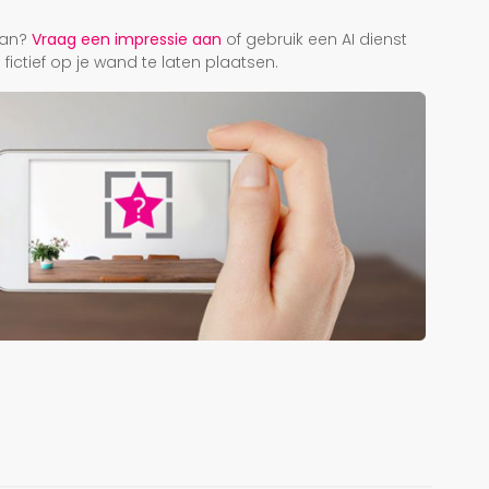
r
taan?
Vraag een impressie aan
of gebruik een AI dienst
ictief op je wand te laten plaatsen.