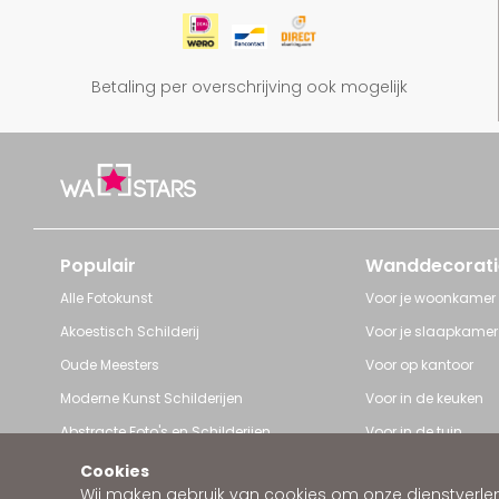
Betaling per overschrijving ook mogelijk
Populair
Wanddecorati
Alle Fotokunst
Voor je woonkamer
Akoestisch Schilderij
Voor je slaapkamer
Oude Meesters
Voor op kantoor
Moderne Kunst Schilderijen
Voor in de keuken
Abstracte Foto's en Schilderijen
Voor in de tuin
Pop Art schilderijen
Voor iedere ruimte
Cookies
Wij maken gebruik van cookies om onze dienstverleni
Art Frame van Wallstars
Zakelijke wanddeco