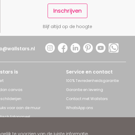
Inschrijven
Blijf altijd op de hoogte
fo@wallstars.nl
stars is
Service en contact
rt
100% Tevredenheidsgarantie
 dan canvas
Garantie en levering
 schilderijen
Contact met Wallstars
leuks voor aan de muur
WhatsApp ons
tisch fotopaneel
s en Schilderijen
ijk te voorzien van de juiste informatie.