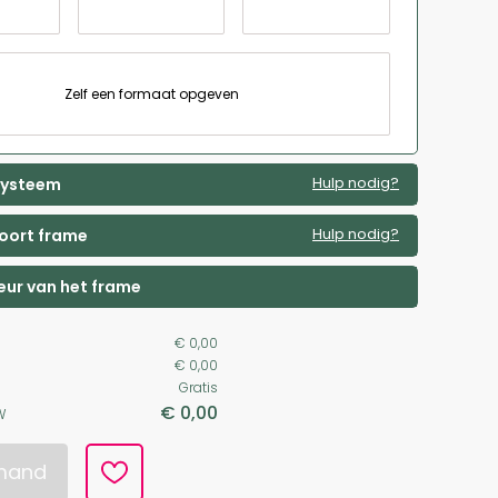
Zelf een formaat opgeven
Hulp nodig?
 systeem
Hulp nodig?
soort frame
leur van het frame
€ 0,00
€ 0,00
Gratis
€ 0,00
W
lmand