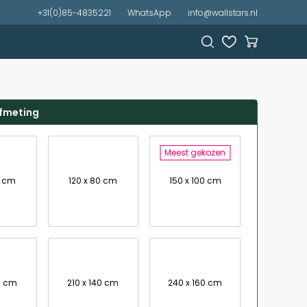
+31(0)85-4835221
WhatsApp
info@wallstars.nl
afmeting
Meest gekozen
7 cm
120 x 80 cm
150 x 100 cm
0 cm
210 x 140 cm
240 x 160 cm