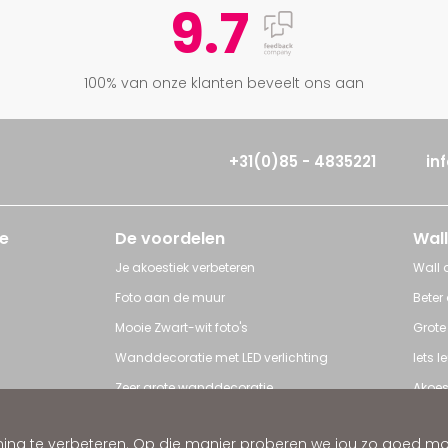
9.7
100% van onze klanten beveelt ons aan
+31(0)85 - 4835221
in
e
De voordelen
Wall
Je akoestiek verbeteren
Wall a
Foto aan de muur
Beter
Mooie Zwart-wit foto's
Grote
Wanddecoratie met LED verlichting
Iets 
Zeer grote wanddecoratie
Akoes
Grote posters
Poster
ng te verbeteren. Op die manier proberen we jou zo goed mogel
ratie