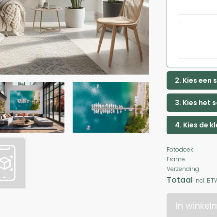
2. Kies een
3. Kies het 
4. Kies de k
Fotodoek
Frame
Verzending
Totaal
incl. BT
In winke