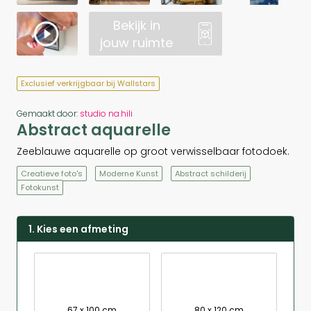
Bekijk in
jouw ruimte
Exclusief verkrijgbaar bij Wallstars
Gemaakt door:
studio na.hili
Abstract aquarelle
Zeeblauwe aquarelle op groot verwisselbaar fotodoek.
Creatieve foto's
Moderne Kunst
Abstract schilderij
Fotokunst
1. Kies een afmeting
67 x 100 cm
80 x 120 cm