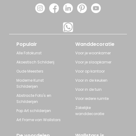
Populair
Wanddecoratie
Alle Fotokunst
Voor je woonkamer
Akoestisch Schilderij
Voor je slaapkamer
Oude Meesters
Voor op kantoor
Moderne Kunst
Voor in de keuken
Schilderijen
Voor in de tuin
Abstracte Foto's en
Voor iedere ruimte
Schilderijen
Zakelijke
Pop Art schilderijen
wanddecoratie
Art Frame van Wallstars
De voordelen
Wallstars is