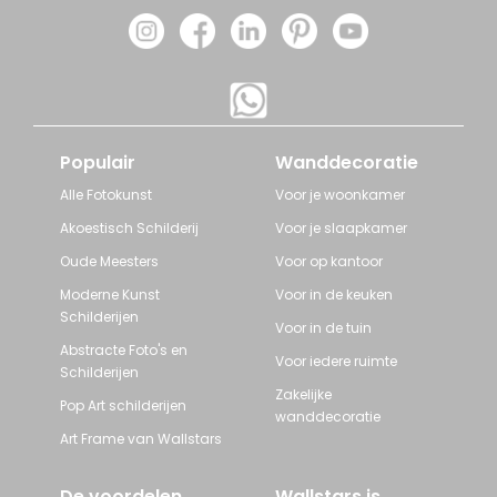
Populair
Wanddecoratie
Alle Fotokunst
Voor je woonkamer
Akoestisch Schilderij
Voor je slaapkamer
Oude Meesters
Voor op kantoor
Moderne Kunst
Voor in de keuken
Schilderijen
Voor in de tuin
Abstracte Foto's en
Voor iedere ruimte
Schilderijen
Zakelijke
Pop Art schilderijen
wanddecoratie
Art Frame van Wallstars
De voordelen
Wallstars is