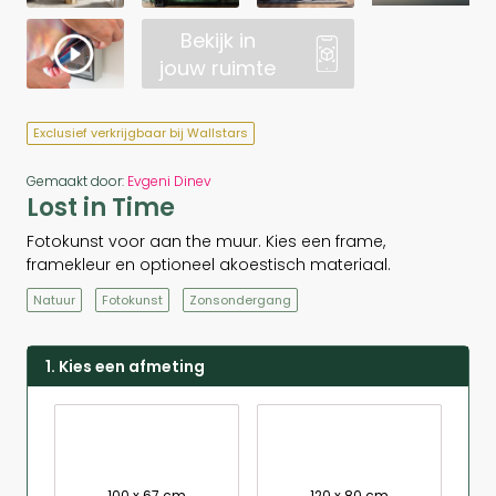
Bekijk in
jouw ruimte
Exclusief verkrijgbaar bij Wallstars
Gemaakt door:
Evgeni Dinev
Lost in Time
Fotokunst voor aan the muur. Kies een frame,
framekleur en optioneel akoestisch materiaal.
Natuur
Fotokunst
Zonsondergang
1. Kies een afmeting
100 x 67 cm
120 x 80 cm