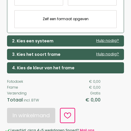
Zelf een formaat opgeven
Hulp nodig?
2. Kies een systeem
Hulp nodig?
3. Kies het soort frame
4. Kies de kleur van het frame
Fotodoek
€ 0,00
Frame
€ 0,00
Verzending
Gratis
Totaal
€ 0,00
incl. BTW
In winkelmand
Levertijd: circa 4-5 werkdagen Spoed?
Mail ons.