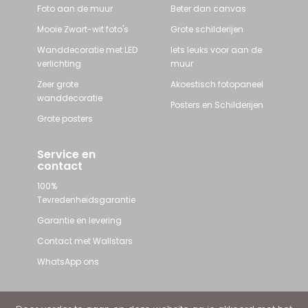
Foto aan de muur
Beter dan canvas
Mooie Zwart-wit foto's
Grote schilderijen
Wanddecoratie met LED
Iets leuks voor aan de
verlichting
muur
Zeer grote
Akoestisch fotopaneel
wanddecoratie
Posters en Schilderijen
Grote posters
Service en
contact
100%
Tevredenheidsgarantie
Garantie en levering
Contact met Wallstars
WhatsApp ons