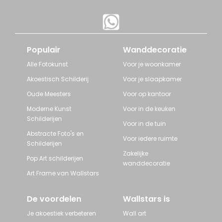
Populair
Wanddecoratie
Alle Fotokunst
Voor je woonkamer
Akoestisch Schilderij
Voor je slaapkamer
Oude Meesters
Voor op kantoor
Moderne Kunst
Voor in de keuken
Schilderijen
Voor in de tuin
Abstracte Foto's en
Voor iedere ruimte
Schilderijen
Zakelijke
Pop Art schilderijen
wanddecoratie
Art Frame van Wallstars
De voordelen
Wallstars is
Je akoestiek verbeteren
Wall art