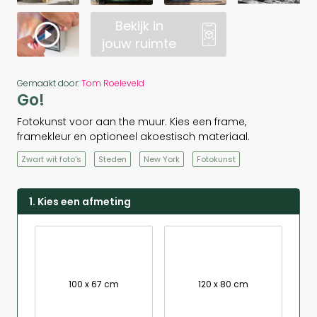
Bekijk in
jouw ruimte
Gemaakt door:
Tom Roeleveld
Go!
Fotokunst voor aan the muur. Kies een frame,
framekleur en optioneel akoestisch materiaal.
Zwart wit foto's
Steden
New York
Fotokunst
1. Kies een afmeting
100 x 67 cm
120 x 80 cm