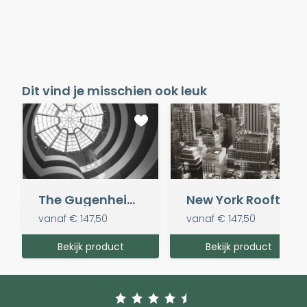
Dit vind je misschien ook leuk
The Gugenheim Museum
New York Rooftops
vanaf
€ 147,50
vanaf
€ 147,50
Bekijk product
Bekijk product