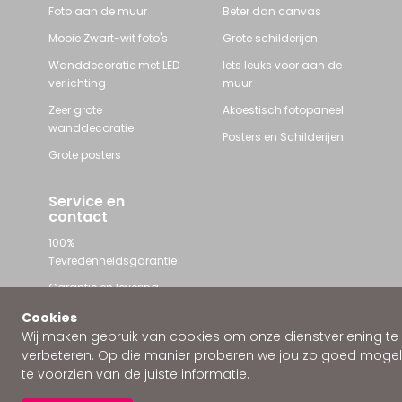
Foto aan de muur
Beter dan canvas
Mooie Zwart-wit foto's
Grote schilderijen
Wanddecoratie met LED
Iets leuks voor aan de
verlichting
muur
Zeer grote
Akoestisch fotopaneel
wanddecoratie
Posters en Schilderijen
Grote posters
Service en
contact
100%
Tevredenheidsgarantie
Garantie en levering
Contact met Wallstars
Cookies
Wij maken gebruik van cookies om onze dienstverlening te
WhatsApp ons
verbeteren. Op die manier proberen we jou zo goed mogeli
te voorzien van de juiste informatie.