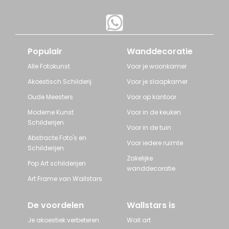
Populair
Wanddecoratie
Alle Fotokunst
Voor je woonkamer
Akoestisch Schilderij
Voor je slaapkamer
Oude Meesters
Voor op kantoor
Moderne Kunst
Voor in de keuken
Schilderijen
Voor in de tuin
Abstracte Foto's en
Voor iedere ruimte
Schilderijen
Zakelijke
Pop Art schilderijen
wanddecoratie
Art Frame van Wallstars
De voordelen
Wallstars is
Je akoestiek verbeteren
Wall art