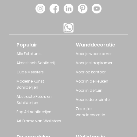
Populair
Wanddecoratie
Alle Fotokunst
Voor je woonkamer
Akoestisch Schilderij
Voor je slaapkamer
Oude Meesters
Voor op kantoor
Moderne Kunst
Voor in de keuken
Schilderijen
Voor in de tuin
Abstracte Foto's en
Voor iedere ruimte
Schilderijen
Zakelijke
Pop Art schilderijen
wanddecoratie
Art Frame van Wallstars
De voordelen
Wallstars is