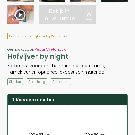
Bekijk in
jouw ruimte
Exclusief verkrijgbaar bij Wallstars
Gemaakt door:
Vedar Cvetanovic
Hofvijver by night
Fotokunst voor aan the muur. Kies een frame,
framekleur en optioneel akoestisch materiaal.
Steden
Den Haag
Fotokunst
1. Kies een afmeting
100 x 67 cm
120 x 80 cm