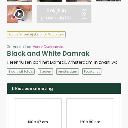
Bekijk in
jouw ruimte
Exclusief verkrijgbaar bij Wallstars
Gemaakt door:
Vedar Cvetanovic
Black and White Damrak
Herenhuizen aan het Damrak, Amsterdam, in zwart-wit
Zwart wit foto's
Steden
Amsterdam
Fotokunst
1. Kies een afmeting
100 x 67 cm
120 x 80 cm