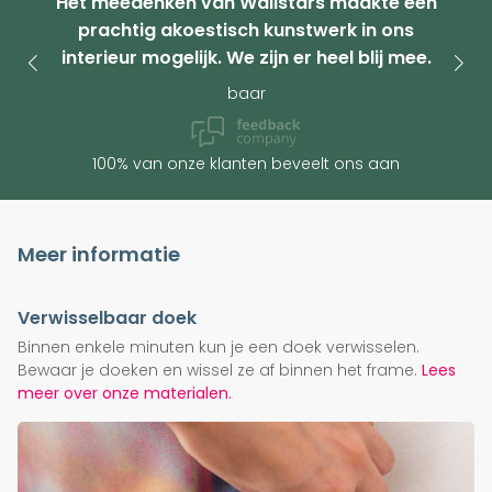
Het meedenken van Wallstars maakte een
prachtig akoestisch kunstwerk in ons
interieur mogelijk. We zijn er heel blij mee.
baar
100% van onze klanten beveelt ons aan
Meer informatie
Verwisselbaar doek
Binnen enkele minuten kun je een doek verwisselen.
Bewaar je doeken en wissel ze af binnen het frame.
Lees
meer over onze materialen.