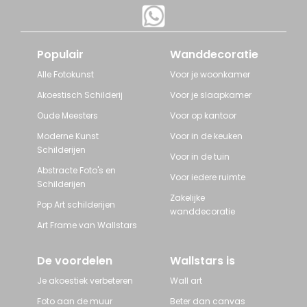
Populair
Wanddecoratie
Alle Fotokunst
Voor je woonkamer
Akoestisch Schilderij
Voor je slaapkamer
Oude Meesters
Voor op kantoor
Moderne Kunst
Voor in de keuken
Schilderijen
Voor in de tuin
Abstracte Foto's en
Voor iedere ruimte
Schilderijen
Zakelijke
Pop Art schilderijen
wanddecoratie
Art Frame van Wallstars
De voordelen
Wallstars is
Je akoestiek verbeteren
Wall art
Foto aan de muur
Beter dan canvas