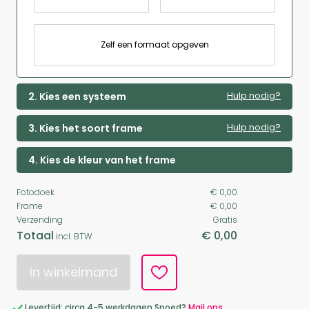
Zelf een formaat opgeven
Hulp nodig?
2. Kies een systeem
Hulp nodig?
3. Kies het soort frame
4. Kies de kleur van het frame
Fotodoek
€ 0,00
Frame
€ 0,00
Verzending
Gratis
Totaal
€ 0,00
incl. BTW
In winkelmand
Levertijd: circa 4-5 werkdagen Spoed?
Mail ons.