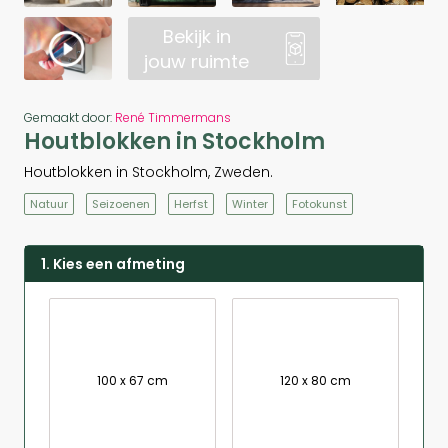
Bekijk in
jouw ruimte
Gemaakt door:
René Timmermans
Houtblokken in Stockholm
Houtblokken in Stockholm, Zweden.
Natuur
Seizoenen
Herfst
Winter
Fotokunst
1. Kies een afmeting
100 x 67 cm
120 x 80 cm