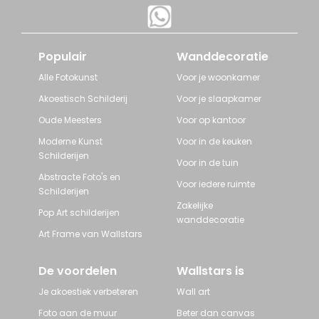
Populair
Wanddecoratie
Alle Fotokunst
Voor je woonkamer
Akoestisch Schilderij
Voor je slaapkamer
Oude Meesters
Voor op kantoor
Moderne Kunst
Voor in de keuken
Schilderijen
Voor in de tuin
Abstracte Foto's en
Voor iedere ruimte
Schilderijen
Zakelijke
Pop Art schilderijen
wanddecoratie
Art Frame van Wallstars
De voordelen
Wallstars is
Je akoestiek verbeteren
Wall art
Foto aan de muur
Beter dan canvas