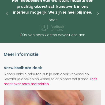
Het meedenken van Wallstars maakte een
prachtig akoestisch kunstwerk in ons
interieur mogelijk. We zijn er heel blij mee.
baar
100% van onze klanten beveelt ons aan
Meer informatie
Verwisselbaar doek
Binnen enkele minuten kun je een doek verwisselen.
Bewaar je doeken en wissel ze af binnen het frame.
Lees
meer over onze materialen.