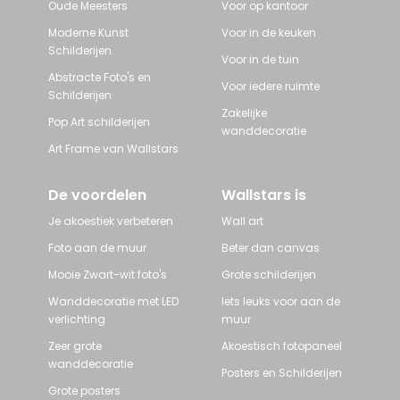
Oude Meesters
Voor op kantoor
Moderne Kunst
Voor in de keuken
Schilderijen
Voor in de tuin
Abstracte Foto's en
Voor iedere ruimte
Schilderijen
Zakelijke
Pop Art schilderijen
wanddecoratie
Art Frame van Wallstars
De voordelen
Wallstars is
Je akoestiek verbeteren
Wall art
Foto aan de muur
Beter dan canvas
Mooie Zwart-wit foto's
Grote schilderijen
Wanddecoratie met LED
Iets leuks voor aan de
verlichting
muur
Zeer grote
Akoestisch fotopaneel
wanddecoratie
Posters en Schilderijen
Grote posters