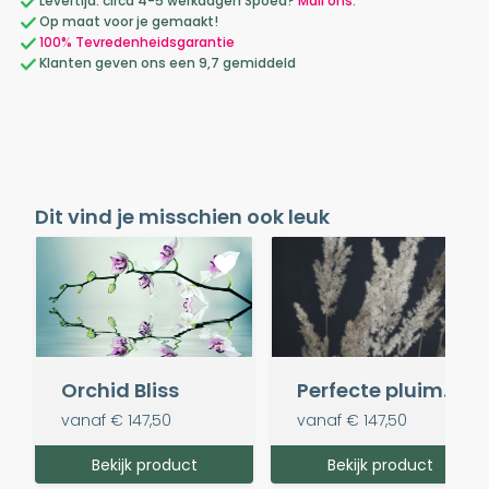
Levertijd: circa 4-5 werkdagen Spoed?
Mail ons.
Op maat voor je gemaakt!
100% Tevredenheidsgarantie
Klanten geven ons een 9,7 gemiddeld
Dit vind je misschien ook leuk
Orchid Bliss
Perfecte pluimen in het donker
vanaf
€ 147,50
vanaf
€ 147,50
Bekijk product
Bekijk product