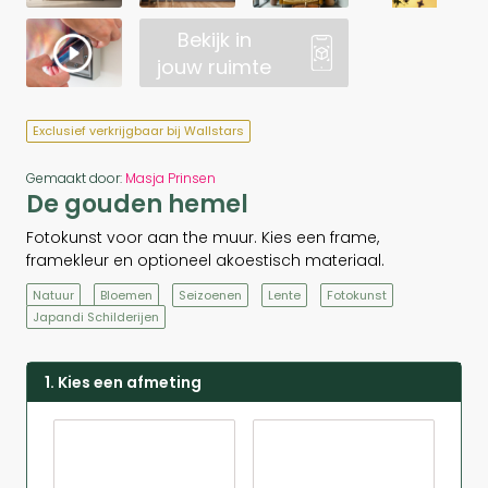
Bekijk in
jouw ruimte
Exclusief verkrijgbaar bij Wallstars
Gemaakt door:
Masja Prinsen
De gouden hemel
Fotokunst voor aan the muur. Kies een frame,
framekleur en optioneel akoestisch materiaal.
Natuur
Bloemen
Seizoenen
Lente
Fotokunst
Japandi Schilderijen
1. Kies een afmeting