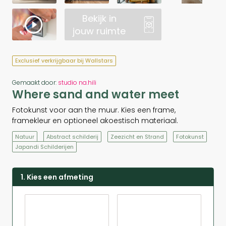
Bekijk in
jouw ruimte
Exclusief verkrijgbaar bij Wallstars
Gemaakt door:
studio na.hili
Where sand and water meet
Fotokunst voor aan the muur. Kies een frame,
framekleur en optioneel akoestisch materiaal.
Natuur
Abstract schilderij
Zeezicht en Strand
Fotokunst
Japandi Schilderijen
1. Kies een afmeting