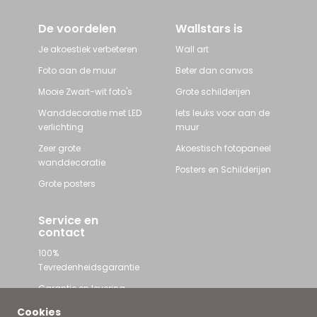
De voordelen
Wallstars is
Je akoestiek verbeteren
Wall art
Foto aan de muur
Beter dan canvas
Mooie Zwart-wit foto's
Grote schilderijen
Wanddecoratie met LED
Iets leuks voor aan de
verlichting
muur
Zeer grote
Akoestisch fotopaneel
wanddecoratie
Posters en Schilderijen
Grote posters
Service en
contact
100%
Tevredenheidsgarantie
Garantie en levering
Contact met Wallstars
Cookies