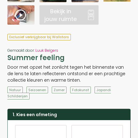
Bekijk in
jouw ruimte
Exclusief verkrijgbaar bij Wallstars
Gemaakt door:
Luuk Belgers
Summer feeling
Door met opzet het zonlicht tegen het binnenste van
de lens te laten reflecteren ontstond er een prachtige
collectie kleuren en warme tinten.
Natuur
Seizoenen
Zomer
Fotokunst
Japandi
Schilderijen
1. Kies een afmeting