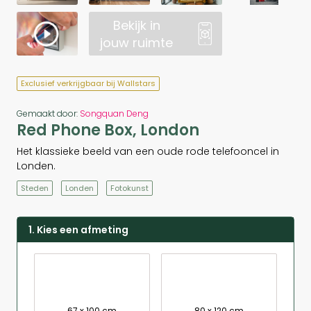
Bekijk in
jouw ruimte
Exclusief verkrijgbaar bij Wallstars
Gemaakt door:
Songquan Deng
Red Phone Box, London
Het klassieke beeld van een oude rode telefooncel in
Londen.
Steden
Londen
Fotokunst
1. Kies een afmeting
67 x 100 cm
80 x 120 cm