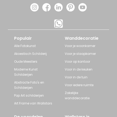
Populair
Wanddecoratie
Alle Fotokunst
Voor je woonkamer
Akoestisch Schilderij
Voor je slaapkamer
Oude Meesters
Voor op kantoor
Moderne Kunst
Voor in de keuken
Schilderijen
Voor in de tuin
Abstracte Foto's en
Voor iedere ruimte
Schilderijen
Zakelijke
Pop Art schilderijen
wanddecoratie
Art Frame van Wallstars
De voordelen
Wallstars is