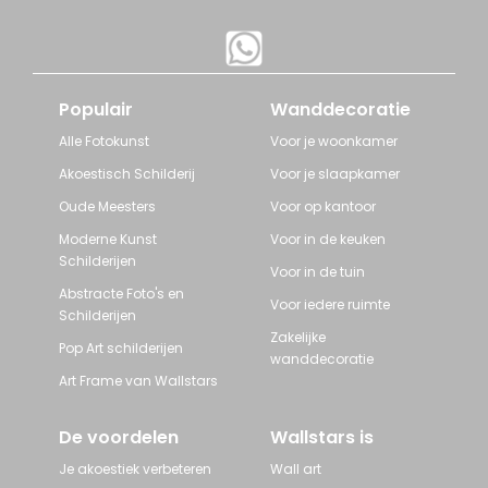
Populair
Wanddecoratie
Alle Fotokunst
Voor je woonkamer
Akoestisch Schilderij
Voor je slaapkamer
Oude Meesters
Voor op kantoor
Moderne Kunst
Voor in de keuken
Schilderijen
Voor in de tuin
Abstracte Foto's en
Voor iedere ruimte
Schilderijen
Zakelijke
Pop Art schilderijen
wanddecoratie
Art Frame van Wallstars
De voordelen
Wallstars is
Je akoestiek verbeteren
Wall art