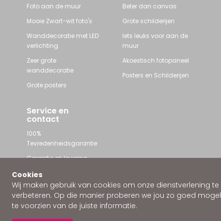
Foto aan de muur
Beter dan canvas
Mooie Zwart-wit foto's
Grote schilderijen
Wanddecoratie met LED
Iets leuks voor aan de
verlichting
muur
Zeer grote
Akoestisch fotopaneel
wanddecoratie
Posters en Schilderijen
Grote posters
Service en
contact
100%
Tevredenheidsgarantie
Garantie en levering
Contact met Wallstars
Cookies
Wij maken gebruik van cookies om onze dienstverlening te
WhatsApp ons
verbeteren. Op die manier proberen we jou zo goed mogeli
te voorzien van de juiste informatie.