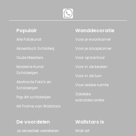
Populair
Wanddecoratie
Alle Fotokunst
Voor je woonkamer
Akoestisch Schilderij
Voor je slaapkamer
Oude Meesters
Voor op kantoor
Moderne Kunst
Voor in de keuken
Schilderijen
Voor in de tuin
Abstracte Foto's en
Voor iedere ruimte
Schilderijen
Zakelijke
Pop Art schilderijen
wanddecoratie
Art Frame van Wallstars
De voordelen
Wallstars is
Je akoestiek verbeteren
Wall art