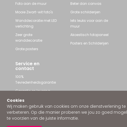
Foto aan de muur
Beter dan canvas
Mooie Zwart-wit foto's
Grote schilderijen
Wanddecoratie met LED
Iets leuks voor aan de
verlichting
muur
Zeer grote
Akoestisch fotopaneel
wanddecoratie
Posters en Schilderijen
Grote posters
Service en
contact
100%
Tevredenheidsgarantie
Garantie en levering
Contact met Wallstars
Cookies
Wij maken gebruik van cookies om onze dienstverlening te
WhatsApp ons
verbeteren. Op die manier proberen we jou zo goed mogeli
te voorzien van de juiste informatie.