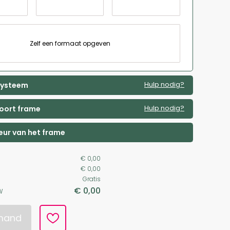
Zelf een formaat opgeven
Hulp nodig?
 systeem
Hulp nodig?
soort frame
leur van het frame
€ 0,00
€ 0,00
Gratis
€ 0,00
W
lmand