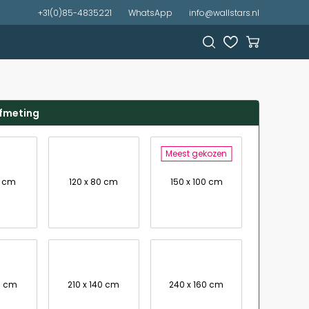
+31(0)85-4835221
WhatsApp
info@wallstars.nl
afmeting
Meest gekozen
7 cm
120 x 80 cm
150 x 100 cm
0 cm
210 x 140 cm
240 x 160 cm