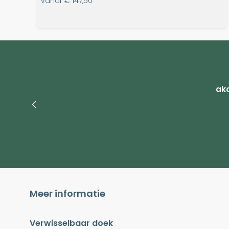
vanaf
€ 147,50
ako
Meer informatie
Verwisselbaar doek