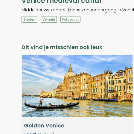
Venice medieval canal
Middeleeuws kanaal tijdens zonsondergang in Venet
Steden
Venetië
Fotokunst
Dit vind je misschien ook leuk
Golden Venice