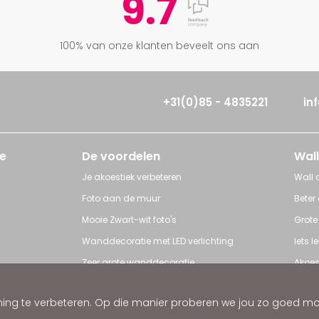
9.7
100% van onze klanten beveelt ons aan
+31(0)85 - 4835221
in
e
De voordelen
Wall
Je akoestiek verbeteren
Wall a
Foto aan de muur
Beter
Mooie Zwart-wit foto's
Grote
Wanddecoratie met LED verlichting
Iets 
Zeer grote wanddecoratie
Akoes
Grote posters
Poster
ng te verbeteren. Op die manier proberen we jou zo goed mogel
ratie