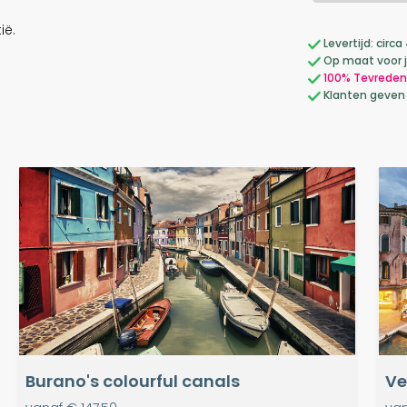
ië.
Levertijd: cir
Op maat voor 
100% Tevreden
Klanten geven
Burano's colourful canals
Ve