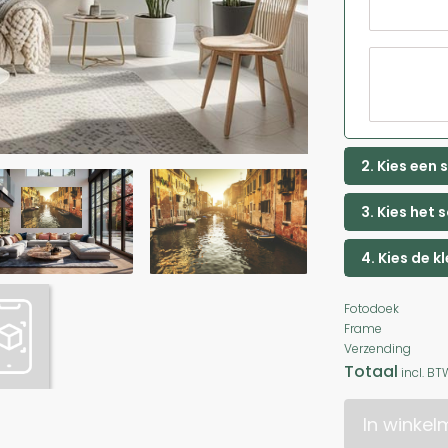
2. Kies een
3. Kies het 
4. Kies de k
Fotodoek
Frame
Verzending
Totaal
incl. BT
In winke