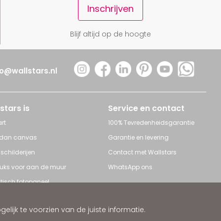
Inschrijven
Blijf altijd op de hoogte
fo@wallstars.nl
stars is
Service en contact
rt
100% Tevredenheidsgarantie
 dan canvas
Garantie en levering
 schilderijen
Contact met Wallstars
leuks voor aan de muur
WhatsApp ons
tisch fotopaneel
s en Schilderijen
ijk te voorzien van de juiste informatie.