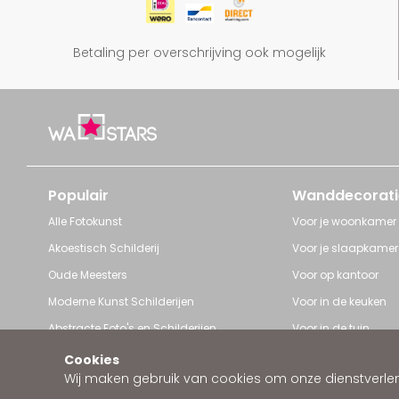
Betaling per overschrijving ook mogelijk
Populair
Wanddecorati
Alle Fotokunst
Voor je woonkamer
Akoestisch Schilderij
Voor je slaapkamer
Oude Meesters
Voor op kantoor
Moderne Kunst Schilderijen
Voor in de keuken
Abstracte Foto's en Schilderijen
Voor in de tuin
Pop Art schilderijen
Voor iedere ruimte
Cookies
Wij maken gebruik van cookies om onze dienstverleni
Art Frame van Wallstars
Zakelijke wanddeco