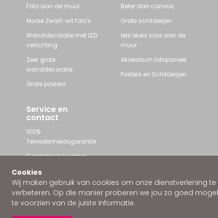
Foto aan de muur
Beter dan canvas
Mooie Zwart-wit foto's
Grote schilderijen
Wanddecoratie met LED
Iets leuks voor aan de
verlichting
muur
Zeer grote
Akoestisch fotopaneel
wanddecoratie
Posters en Schilderijen
Grote posters
Service en
contact
100%
Tevredenheidsgarantie
Garantie en levering
Contact met Wallstars
Cookies
Wij maken gebruik van cookies om onze dienstverlening te
WhatsApp ons
verbeteren. Op die manier proberen we jou zo goed mogeli
te voorzien van de juiste informatie.