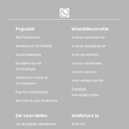
Populair
Wanddecoratie
Alle Fotokunst
Voor je woonkamer
Akoestisch Schilderij
Voor je slaapkamer
Oude Meesters
Voor op kantoor
Moderne Kunst
Voor in de keuken
Schilderijen
Voor in de tuin
Abstracte Foto's en
Voor iedere ruimte
Schilderijen
Zakelijke
Pop Art schilderijen
wanddecoratie
Art Frame van Wallstars
De voordelen
Wallstars is
Je akoestiek verbeteren
Wall art