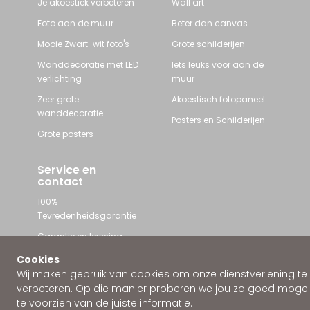
Je akoestiek verbeteren
Wall art
Foto aan de muur
Beter dan canvas
Mooie Zwart-wit foto's
Grote schilderijen
Wanddecoratie met LED
Iets leuks voor aan de
verlichting
muur
Zeer grote
Akoestisch fotopaneel
wanddecoratie
Posters en Schilderijen
Grote posters
Service en
contact
100%
Tevredenheidsgarantie
Garantie en levering
Contact met Wallstars
Cookies
Wij maken gebruik van cookies om onze dienstverlening te
WhatsApp ons
verbeteren. Op die manier proberen we jou zo goed mogeli
te voorzien van de juiste informatie.