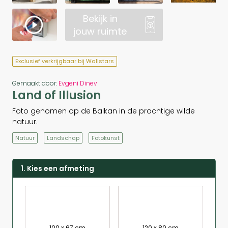
Bekijk in
jouw ruimte
Exclusief verkrijgbaar bij Wallstars
Gemaakt door:
Evgeni Dinev
Land of Illusion
Foto genomen op de Balkan in de prachtige wilde
natuur.
Natuur
Landschap
Fotokunst
1. Kies een afmeting
100 x 67 cm
120 x 80 cm