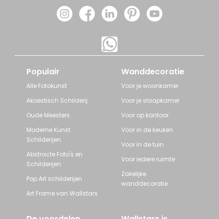
Populair
Wanddecoratie
Alle Fotokunst
Voor je woonkamer
Akoestisch Schilderij
Voor je slaapkamer
Oude Meesters
Voor op kantoor
Moderne Kunst
Voor in de keuken
Schilderijen
Voor in de tuin
Abstracte Foto's en
Voor iedere ruimte
Schilderijen
Zakelijke
Pop Art schilderijen
wanddecoratie
Art Frame van Wallstars
De voordelen
Wallstars is