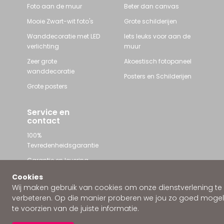
Foto aan de muur
Beter dan canvas
Mooie Zwart-wit foto's
Grote schilderijen
Wanddecoratie met LED
Iets leuks voor aan de
verlichting
muur
Zeer grote
Akoestisch fotopaneel
wanddecoratie
Posters en Schilderijen
Grote posters
Service en
contact
100%
Tevredenheidsgarantie
Garantie en levering
Contact met Wallstars
Cookies
Wij maken gebruik van cookies om onze dienstverlening te
WhatsApp ons
verbeteren. Op die manier proberen we jou zo goed mogeli
te voorzien van de juiste informatie.