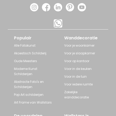
Populair
Wanddecoratie
Alle Fotokunst
Voor je woonkamer
Akoestisch Schilderij
Voor je slaapkamer
Oude Meesters
Voor op kantoor
Moderne Kunst
Voor in de keuken
Schilderijen
Voor in de tuin
Abstracte Foto's en
Voor iedere ruimte
Schilderijen
Zakelijke
Pop Art schilderijen
wanddecoratie
Art Frame van Wallstars
De voordelen
Wallstars is