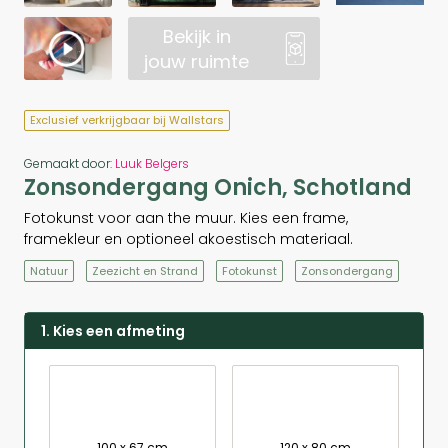
Bekijk in
jouw ruimte
Exclusief verkrijgbaar bij Wallstars
Gemaakt door:
Luuk Belgers
Zonsondergang Onich, Schotland
Fotokunst voor aan the muur. Kies een frame,
framekleur en optioneel akoestisch materiaal.
Natuur
Zeezicht en Strand
Fotokunst
Zonsondergang
1. Kies een afmeting
100 x 67 cm
120 x 80 cm