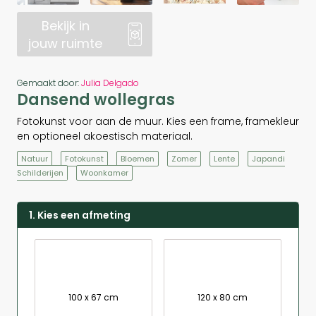
Bekijk in
jouw ruimte
Gemaakt door:
Julia Delgado
Dansend wollegras
Fotokunst voor aan de muur. Kies een frame, framekleur
en optioneel akoestisch materiaal.
Natuur
Fotokunst
Bloemen
Zomer
Lente
Japandi
Schilderijen
Woonkamer
1. Kies een afmeting
100 x 67 cm
120 x 80 cm