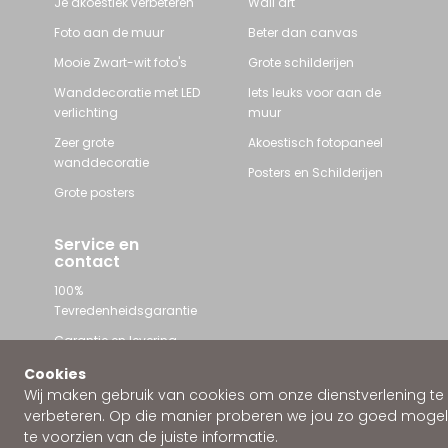
Je akoestiek verbeteren
Wall art
Foto aan de muur
Beter dan canvas
Mooie Zwart-wit foto's
Grote schilderijen
Wanddecoratie met LED
Iets leuks voor aan de
verlichting
muur
Zeer grote
Akoestisch fotopaneel
wanddecoratie
Posters en Schilderijen
Grote posters
Service en
contact
100%
Tevredenheidsgarantie
Garantie en levering
Contact met Wallstars
Cookies
Wij maken gebruik van cookies om onze dienstverlening te
WhatsApp ons
verbeteren. Op die manier proberen we jou zo goed mogeli
te voorzien van de juiste informatie.