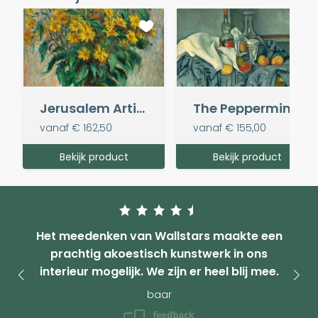
Jerusalem Artichoke Flowers, 1880
The Peppermint Bottle - Paul Cézanne
vanaf
€ 162,50
vanaf
€ 155,00
Bekijk product
Bekijk product
Het meedenken van Wallstars maakte een
prachtig akoestisch kunstwerk in ons
interieur mogelijk. We zijn er heel blij mee.
baar