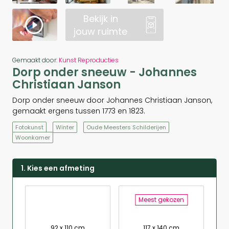
Bekijk in
jouw ruimte
Gemaakt door:
Kunst Reproducties
Dorp onder sneeuw - Johannes
Christiaan Janson
Dorp onder sneeuw door Johannes Christiaan Janson,
gemaakt ergens tussen 1773 en 1823.
Fotokunst
Winter
Oude Meesters Schilderijen
Woonkamer
1. Kies een afmeting
Meest gekozen
92 x 110 cm
117 x 140 cm