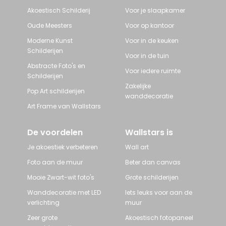
Akoestisch Schilderij
Voor je slaapkamer
Oude Meesters
Voor op kantoor
Moderne Kunst
Voor in de keuken
Schilderijen
Voor in de tuin
Abstracte Foto's en
Voor iedere ruimte
Schilderijen
Zakelijke
Pop Art schilderijen
wanddecoratie
Art Frame van Wallstars
De voordelen
Wallstars is
Je akoestiek verbeteren
Wall art
Foto aan de muur
Beter dan canvas
Mooie Zwart-wit foto's
Grote schilderijen
Wanddecoratie met LED
Iets leuks voor aan de
verlichting
muur
Zeer grote
Akoestisch fotopaneel