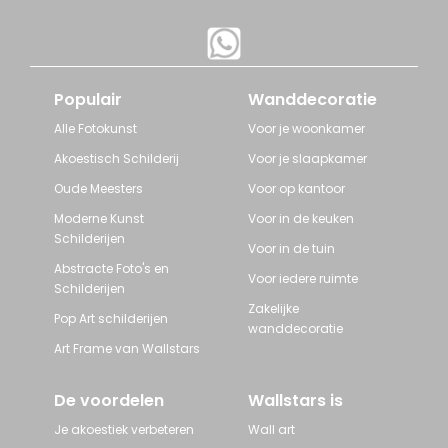
Populair
Wanddecoratie
Alle Fotokunst
Voor je woonkamer
Akoestisch Schilderij
Voor je slaapkamer
Oude Meesters
Voor op kantoor
Moderne Kunst
Voor in de keuken
Schilderijen
Voor in de tuin
Abstracte Foto's en
Voor iedere ruimte
Schilderijen
Zakelijke
Pop Art schilderijen
wanddecoratie
Art Frame van Wallstars
De voordelen
Wallstars is
Je akoestiek verbeteren
Wall art