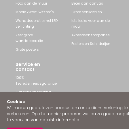
Foto aan de muur
Beter dan canvas
Mooie Zwart-wit foto's
Grote schilderijen
Wanddecoratie met LED
Iets leuks voor aan de
verlichting
muur
Zeer grote
Akoestisch fotopaneel
wanddecoratie
Posters en Schilderijen
Grote posters
Service en
contact
100%
Tevredenheidsgarantie
Garantie en levering
Contact met Wallstars
Cookies
Wij maken gebruik van cookies om onze dienstverlening te
WhatsApp ons
verbeteren. Op die manier proberen we jou zo goed mogeli
te voorzien van de juiste informatie.